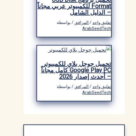
Format للكمبيوتر عربي مجاناً
– الدليل الشامل
تعليق واحد
/
المرافق
/ بواسطة
ArabSeedTech
تحميل جوجل بلاي للكمبيوتر
Google Play PC كامل مجاناً
– أحدث إصدار 2026
تعليق واحد
/
المرافق
/ بواسطة
ArabSeedTech