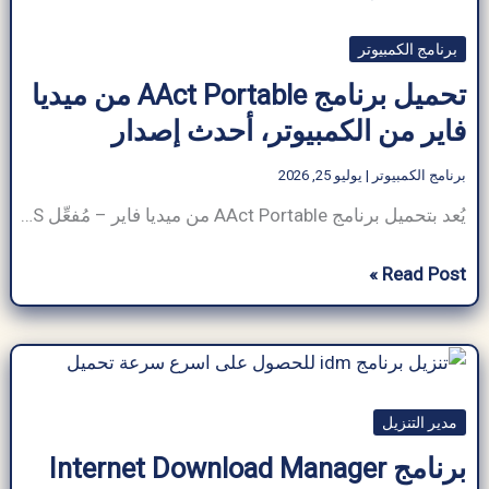
الحياة
برنامج الكمبيوتر
IDM
Trial
تحميل برنامج AAct Portable من ميديا
Reset
فاير من الكمبيوتر، أحدث إصدار
الحل
النهائي
برنامج الكمبيوتر
|
يوليو 25, 2026
2026
يُعد بتحميل برنامج AAct Portable من ميديا فاير – مُفعِّل KMS من Ratiborus – الأداة الأقوى لتفعيل ويندوز وأوفيس 2021. وهو يعمل على تفعيل أنظمة تشغيل ويندوز VL: فيستا، 7، 8، 8.1، 10، سيرفر 2008، 2008 R2، 2012، 2012 R2، وأوفيس 2010، 2013، و2016. كما يُمكن تفعيل أوفيس 2010 VL على ويندوز XP. البرنامج مكتوب
تحميل
Read Post »
برنامج
AAct
Portable
من
مدير التنزيل
ميديا
فاير
برنامج Internet Download Manager
من