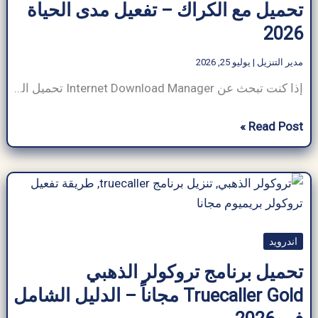
تحميل مع الكراك – تفعيل مدى الحياة
الكمبيوتر،
2026
أحدث
إصدار
مدير التنزيل
|
يوليو 25, 2026
إذا كنت تبحث عن Internet Download Manager تحميل الذي يتمتع بالقدرة على تنزيل الملفات بسرعة البرق، فأنت في المكان المناسب. في عالم رقمي مع زيادة الطلب على التنزيلات الفعالة والمتكررة والآمنة سواء للعمل أو للاستخدام الشخصي، فإن وجود مدير تنزيل سريع وموثوق به أمر ضروري. يتميز Internet Download Manager تحميل (IDM) مع الكراك بميزاته المتقدمة
برنامج
Read Post »
Internet
Download
Manager
تحميل
مع
اندرويد
الكراك
–
تحميل برنامج تروكولر الذهبي
تفعيل
Truecaller Gold مجاناً – الدليل الشامل
مدى