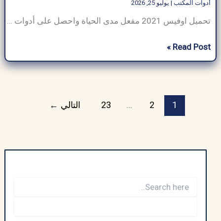
الدليل
أدوات المكتب
|
يوليو 25, 2026
الشامل
تحميل اوفيس 2021 مفعل مدى الحياة واحصل على أدوات أعمال حديثة تعزز إنتاجيتك. بفضل إمكانياته المبتكرة وأدواته الفعّالة، يُعدّ تحميل مايكروسوفت أوفيس 2021 مجانا مثاليًا لمساعدة المستخدمين على النجاح في بيئات العمل الرقمية الحديثة. توفر تطبيقات Office 2021 للمستخدمين أدوات الإنتاجية التي يحتاجونها من مواقع مختلفة لإنجاز مهامهم المحددة. نظرة عامة على تحميل اوفيس 2021
تحميل
Read Post »
اوفيس
2021
مفعل
مدى
1
2
…
23
التالي
←
الحياة
مفعل
أحدث
إصدار
–
من
ميديا