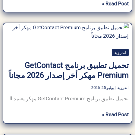
تحميل
Read Post »
مايكروسوفت
اوفيس
2016
مفعل
مدى
اندرويد
الحياة
للكمبيوتر
تحميل تطبيق برنامج GetContact
من
Premium مهكر أخر إصدار 2026 مجاناً
موقع
ميديا
اندرويد
|
يوليو 25, 2026
فاير
تحميل تطبيق برنامج GetContact Premium مهكر يعتمد المفهوم الأساسي للبرنامج على قاعدة بيانات سحابية ضخمة تُحدَّث لحظيًا من قِبل ملايين الأشخاص حول العالم، مما يجعله متفوقًا بكثير على تطبيقات معرفة هوية المتصل التقليدية، التي غالبًا ما تواجه صعوبة في الوصول إلى الأرقام المسجلة حديثًا أو تلك التي تحمل أسماءً مستعارة. ولعلّ أكثر ما أثار إعجابي
تحميل
Read Post »
تطبيق
برنامج