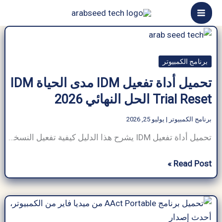
خطي
لى
لمحتوى
برنامج الكمبيوتر
تحميل أداة تفعيل IDM مدى الحياة IDM
Trial Reset الحل النهائي 2026
برنامج الكمبيوتر
|
يوليو 25, 2026
تحميل أداة تفعيل IDM يشرح هذا الدليل كيفية تفعيل النسخة التجريبية لبرنامج IDM مدى الحياة، موفرًا الحل الأمثل لمشاكل الأرقام التسلسلية المزيفة والرسائل المزعجة. كما يتناول إعادة ضبط الفترة التجريبية لجميع إصدارات IDM، وتنزيل نسخة مفعلة مدى الحياة من IDM من MediaFire، تحميل أداة تفعيل IDM: يحتاج أي مستخدم إلى تحميل أداة تفعيل IDM بشكل […]
تحميل
Read Post »
أداة
تفعيل
IDM
مدى