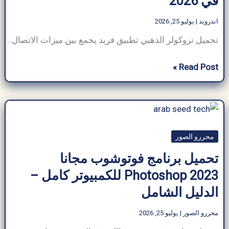
في 2026
الحياة
2026
اندرويد
|
يوليو 25, 2026
تحميل تروكولر الذهبي تطبيق فريد يجمع بين ميزات الاتصال والرسائل النصية والبحث في دليل الهاتف. يمكن للمستخدمين البحث عن أرقام الهواتف المجهولة وحظر المكالمات غير المرغوب فيها، من بين ميزات رائعة أخرى. يتيح لك Truecaller معرفة من يتصل بك، حتى لو لم يكن الرقم محفوظًا على جهازك. يعمل التطبيق بقاعدة بيانات ضخمة ويضيف تفاصيل للأرقام
تحميل
Read Post »
برنامج
تروكولر
الذهبي
Truecaller
محررو الصور
Gold
مجاناً
تحميل برنامج فوتوشوب مجانا
–
Photoshop 2023 للكمبيوتر كامل –
الدليل
الدليل الشامل
الشامل
في
محررو الصور
|
يوليو 25, 2026
2026