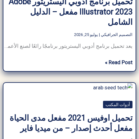
تحميل برنامج أدوبي اليستريتور Adobe
مجاناً
Illustrator 2023 مفعل – الدليل
الشامل
التصميم الجرافيكي
|
يوليو 25, 2026
يعد تحميل برنامج أدوبي اليستريتور برنامجًا رائعًا لصنع الأعمال الفنية والرسومات والرسوم التوضيحية باستخدام جهاز كمبيوتر شخصي أو كمبيوتر محمول يعمل بنظام MacOS. تم إصدار Illustrator لأول مرة في عام 1987 بواسطة Adobe وتم تحديثه منذ ذلك الحين على أساس منتظم ، وتم دمجه في Adobe Creative Cloud واسع الاستخدام. هنا سوف نلقي نظرة على
تحميل
Read Post »
برنامج
أدوبي
اليستريتور
Adobe
أدوات المكتب
Illustrator
2023
تحميل اوفيس 2021 مفعل مدى الحياة
مفعل
مفعل أحدث إصدار – من ميديا ​​فاير
–