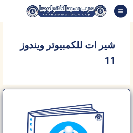
خطي
لى
لمحتوى
شير ات للكمبيوتر ويندوز
11