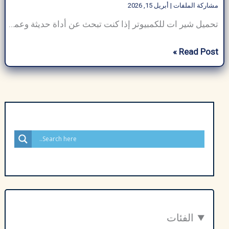
مشاركة الملفات
|
أبريل 15, 2026
تحميل شير ات للكمبيوتر إذا كنت تبحث عن أداة حديثة وعملية لمشاركة الملفات فإن تنزيل SHAREit 2026 للكمبيوتر اخر اصدار يقدم لك تجربة محسنة مقارنة بالإصدارات السابقة. تم تحسين أداء التطبيق ليصبح أسرع وأكثر استقرارًا مع دعم أكبر لأنواع الملفات. الإصدار الجديد يقدم واجهة استخدام أكثر بساطة وسلاسة حيث يمكنك إدارة الملفات بسهولة وسحبها وإفلاتها […]
تحميل
Read Post »
شير
ات
للكمبيوتر​
الشخصي
(SHAREit)
–
مشاركة
الملفات
بسرعة
وأمان
ومجانية
الفئات