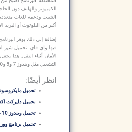
المختلفة. البرنامج أصبح من
الكمبيوتر والهاتف دون الحاج
التثبيت ودعمه للغات متعدد
أكبر من البلوتوث أو البريد الإ
إضافة إلى ذلك يوفر البرنامج 
التشغيل مثل ويندوز 7 و8 و10 و11 وبالتالي يمكنك استخدامه بسهولة على أي جهاز
انظر أيضًا:
تحميل مايكروسوفت 
تحميل دايركت اكس 12 ctX
تحميل ويندوز 10 64 بت من ميديا ​​فاير
تحميل برنامج وورد