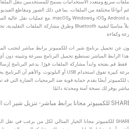
شاركة ملفات سريع ومتعدد الاستخدامات يسمح للمستخدمين بنقل المل
عم أنواعًا مختلفة من الملفات، بما في ذلك الصور ومقاطع الفيديو 
تحميل شير ات للكمبيوتر بديلاً مناسبًا لتقنية Bluetooth وطرق مشا
سرعة وكفاءة.
ون عن تحميل برنامج شير ات للكمبيوتر برابط مباشر لتجنب المو
هذا الرابط المباشر تستطيع تحميل البرنامج بسرعة وتثبيته دون أي ت
 فقط قم بفتحه وابدأ مشاركة الملفات فورًا. يدعم البرنامج إرسا
الجودة أو الألعاب الكاملة بسرعة كبيرة تفوق استخدام USB أو ال
 للكمبيوتر أيضًا يقدم حماية قوية ضد البرمجيات الضارة التي قد
باشر يوفر لك نسخة آمنة ومحدثة دائمًا.
يعد تحميل برنامج SHAREit 2026 للكمبيوتر مجانا الخيار المثالي لكل من يرغ