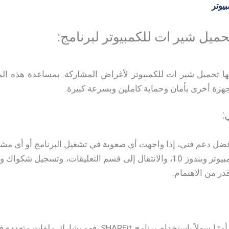
حميل شير ات للكمبيوتر​ لبرنامج:
ها تحميل شير ات للكمبيوتر​ لأغراض المشاركة. بمساعدة هذه الم
جهزة أخرى بأمان وحماية كاملين وبسرعة كبيرة.
:
مستخدميه أفضل دعم فني، إذا واجهت أي صعوبة في تشغيل البرنامج أو أي 
مبرمجي تحميل شير ات للكمبيوتر ويندوز 10​، والانتقال إلى قسم التعليقات،
ر من الاهتمام.
يصبح نقل الملفات أو تبادلها أمرًا سهلاً باستخدام برنام