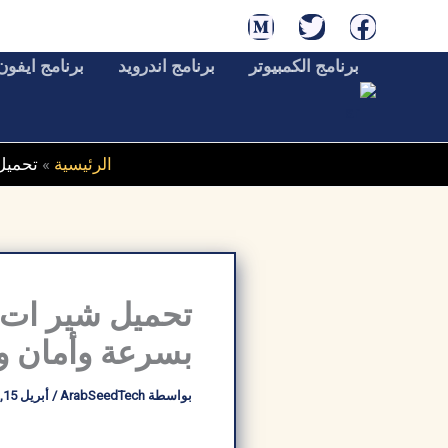
خطي
لى
برنامج الكمبيوتر
برنامج اندرويد
برنامج ايفون
لمحتوى
الرئيسية
»
تحميل شير ات
بسرعة وأمان و
بواسطة
ArabSeedTech
/
أبريل 15, 2026