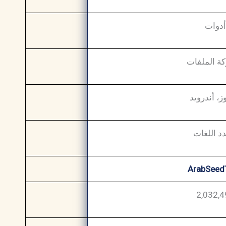
أدوات
ة الملفات
ز، أندرويد
د اللغات
ArabSeed
2,032,4