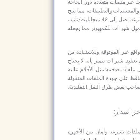
فات عبر منصات متعددة دون الحاجة
والمستندات والتطبيقات، مما يتيح
المشاركة السلسة بين أجهزة Android وiOS وWindows وmacOS. مع عمليات نقل عالية السرعة تصل إلى 42 ميجابايت/ثانية،
ركة الملفات التقليدية، تحميل شير ات للكمبيوتر مما يجعله
اقع غير الموثوقة وللاستفادة من
عقيد. شير ات يتميز بأنه لا يحتاج
ل ملفات ضخمة مثل الأفلام عالية
بلوتوث. والأهم أن البرنامج يحافظ على جودة الملفات المنقولة
 تصاحب بعض طرق النقل التقليدية.
ب في نقل الملفات بسرعة وأمان بين الأجهزة