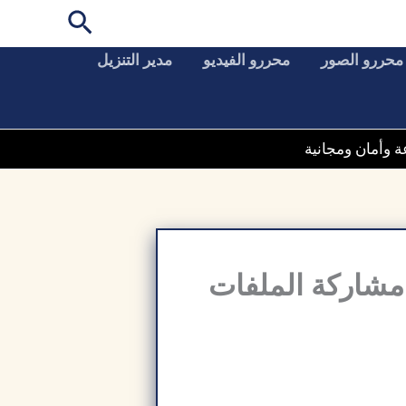
البحث
محررو الصور
محررو الفيديو
مدير التنزيل
ت للكمبيوتر​ الشخصي (SHAREit) – مشاركة الملفات