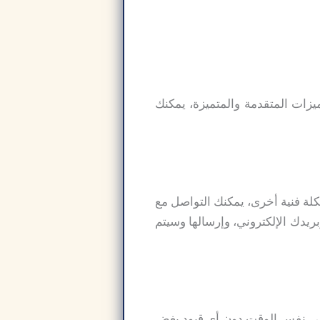
يزات المتقدمة والمتميزة، يمكنك
مشكلة فنية أخرى، يمكنك التواصل مع
 وتسجيل شكواك وبريدك الإلكتروني، وإرسالها وسيتم
ج SHAREit. فهو يشارك ملفات متعددة في نفس الوقت دون أي قيود بغض