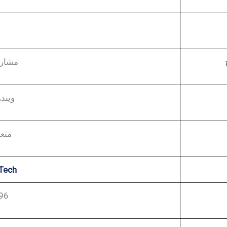
مشارك
ويندو
متعد
Tech
96