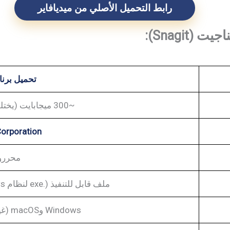
رابط التحميل الأصلي من ميديافاير
Snagit):
تحميل برن
~300 ميجابايت (يختلف قليلاً حسب الإصدار)
orporation
محررو
ملف قابل للتنفيذ (.exe لنظام Windows، و.dmg لنظام macOS)
Windows وmacOS (غير متوفر لنظام Android)