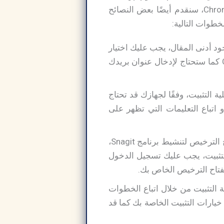
خلال عملية تثبيت التطبيق على جهازك سواء كان يعمل بنظام Windows أو Mac أو Chromebook، سنقدم أيضًا بعض النصائح
لرابط الموجود أدنى المقال، يجب عليك اختيار
أو Mac أو Chrome OS كما ستحتاج لإدخال عنوان بريدك
ه لبدء عملية التثبيت، وفقًا لجهازك قد تحتاج
أو اتباع التعليمات التي تظهر على
قم بإدخال مفتاح الترخيص الخاص بك، بعد تشغيل البرنامج ستحتاج إلى إدخال مفتاح الترخيص لتنشيط برنامج Snagit،
 التثبيت، يجب عليك تسجيل الدخول
 التثبيت من خلال اتباع الخطوات
خيارات التثبيت الخاصة بك كما قد