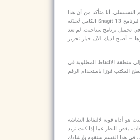
رنامج احترافي يلبي جميع احتياجاتك، فما عليك سوى تنزيل Snagit بالرقم التسلسلي. أنا متأكد من أن هذا
البرنامج سيلبي جميع احتياجاتك، وسيمنحك أداءً ممتازًا. ويرجع ذلك إلى أن الشركة المطورة لبرنامج Snagit 13 الكامل تُحدّثه
 في تحميل برنامج سناجيت. لم تعد
Photosho أو أي برنامج آخر لتحريرها – أصبح لديك الآن خيار تحرير
لإشارة إلى منطقة الالتقاط المطلوبة في
طح المكتب فورًا باستخدام الرقم
ت هو أداة قوية لالتقاط الشاشة
 لقطات شاشة وصور GIF جذابة ومفيدة للمبيعات، بغض النظر عما إذا كنت تريد
ك، في هذا القسم سنقوم بإرشادك