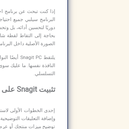
دوريًا لتحسين أدائه، بل وت
الصورة الأصلية داخل البرنام
يلتقط git PC
النافذة نفسها. ما عليك سو
التسلسلي.
تثبيت Snagit على الكمبيوتر من ميديا فاير برابط مباشر:
إحدى الخطوات الأولى لاستخ
توضيح ميزات منتجك أو عرض 