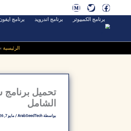
خطي
لى
برنامج الكمبيوتر
برنامج اندرويد
برنامج ايفون
لمحتوى
الرئيسية
»
الشامل
بواسطة
ArabSeedTech
/
مايو 7, 2026