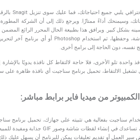
إذا كنت تبحث عن ب
حسينه بشكل كبير. ويرافق هذا بطبيعة الحال المحرر الرائع المضمن
بحاجة إلى التقاط لقطة شاشة، وحفظها، ثم استخدام p
ج نفسه، دون الحاجة إلى برامج أخرى.
Sna أيضًا النوافذ واحدة تلو الأخرى، فلا حاجة لالتقاط كل نافذة يدويًا با
ى تشغيل الالتقاط، تحميل برنامج سناجيت أي نافذة ظاهرة على س
دام سناجيت بفعالية هي تثبيته على جهازك، تحميل برنامج سناجي
وإضافة التعليقات التوضيحية، تساعدك في إنشاء
سير العمل أو تقديم تعليقات يمكن للبرنامج أن يسهل عليك ذل