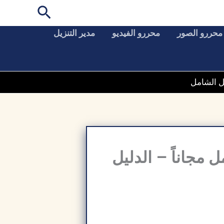
البحث
محررو الصور
محررو الفيديو
مدير التنزيل
 الشاشة كامل مجاناً – الدليل