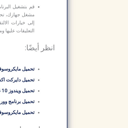
مشغل جهازك، تحمي
التعليقات عليها وم
انظر أيضًا:
تحميل مايكروسوفت 
تحميل دايركت اكس 12 ctX
تحميل ويندوز 10 64 بت من ميديا ​​فاير
تحميل برنامج وورد
تحميل مايكروسوفت 