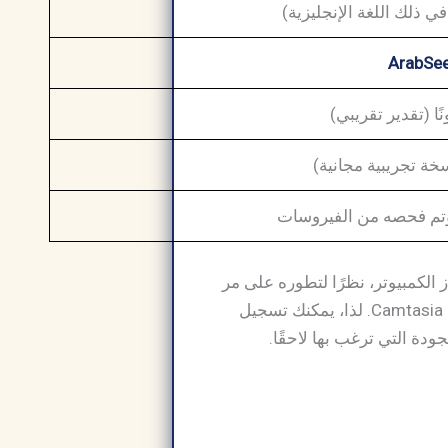
ي ذلك اللغة الإنجليزية)
ArabSe
خة تجريبية مجانية)
ا وتم فحصه من الفيروسات
 الكمبيوتر، نظرًا لتطوره على مر
السنين. على سبيل المثال، يدعم Snagit حاليًا تسجيل الشاشة بصيغة فيديو، وهي ميزة ورثتها Camtasia. لذا، يمكنك تسجيل
ودة التي ترغب بها لاحقًا.