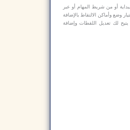
اء من عملية التثبيت يمكنك فتح Snagit من قائمة البداية أو من شريط المهام أو عبر
ر وضع وأماكن الالتقاط بالإضافة
قاط المختلفة كما يمكنك أيضًا الوصول إلى محرر Snagit الذي يتيح لك تعديل اللقطات وإضافة