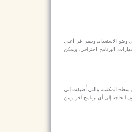
نامج سناجيت بسهولة استخدامه الفائقة، بفضل واجهته الرائعة. يبقى Snagit 2025 في وضع الاستعداد، ويبقى في أعلى
هارات. البرنامج احترافي، ويمكن
تسجيل الفيديو من سطح المكتب، والتي أُضيفت إلى
 من جهازك، دون الحاجة إلى أي برنامج آخر. ومن