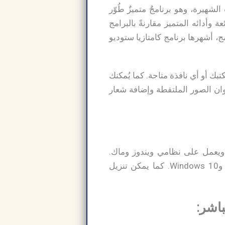
يرة، وهو برنامجٌ متميزٌ طُوّر
وأدائه المتميز مقارنةً بالبرامج
، أشهرها برنامج كامتازيا ستوديو
ك أو أي نافذة متاحة. كما يُمكنك
وان الصور الملتقطة وإضافة شعار
 ويعمل على نظامي ويندوز وماك.
الروابط المباشرة تحميل برنامج سناجيت هي Windows XP وWindows 7 وWindows 8.1 وWindows 10. كما يمكن تنزيل
اشر: