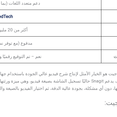
دعم متعدد اللغات (بما ف
edTech
أكثر من 20 مليونًا (تقدير تقريبي)
مدفوع (مع توفر نس
ت
نعم – تم التوقيع رقميً
يت هو الخيار الأمثل لإنتاج شرح فيديو عالي الجودة باستخدام جهاز
 دون أي مشكلة، بجودة عالية الدقة، ثم اختيار الفيديو بالصيغة والج
جيت: