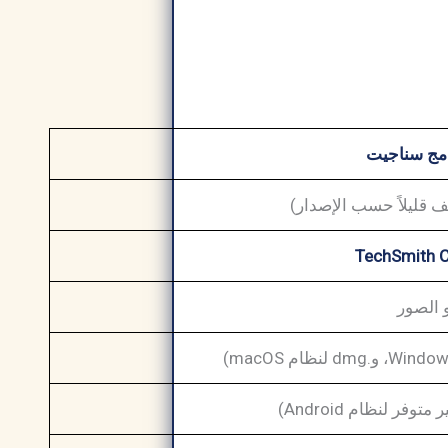
امج سناجيت
TechSmith C
 الصور