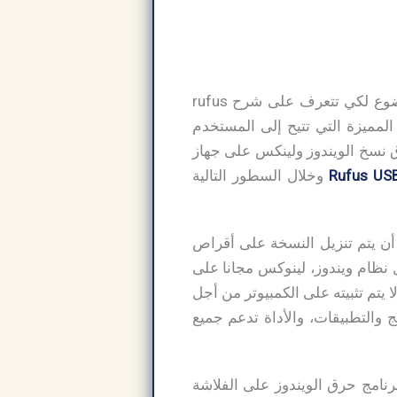
إذا كنت تريد تحميل برنامج rufus لحرق نسخ الويندوز على الفلاشة فيمكنك متابعة هذا الموضوع لكي تتعرف على شرح rufus
برنامج من بين البرامج المميزة التي تتيح إلى المستخدم
ق نسخ الويندوز ولينكس على جهاز
Rufus US
وخلال السطور التالية
داة مميزة يمكنك من خلالها تحميل نسخة ويندوز للكمبيوتر بصيغة iso على أن يتم تنزيل النسخة على أقراص
ام ويندوز، لينوكس مجانا على
 يتم تثبيته على الكمبيوتر من أجل
ج والتطبيقات، والأداة تدعم جميع
رنامج حرق الويندوز على الفلاشة