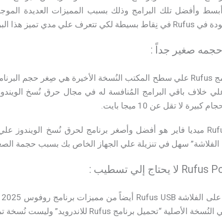
 فلاشة Rufus من أبسط وأفضل تلك البرامج وذلك بسبب المميزات العديدة ا
ج عن باقي البرامج الأخري.
من أهم مُميزات تحميل برنامج Rufus علي سطح المكتب النُسخة الأخيرة هي صِغر ح
 ميجا بايت, علي خلاف باقي البرامج المُنافسة له في مجال حرق نُسخ ا
يرة لا تقل عن 10 ميجا بايت.
لذلك يُعتبر تحميل برنامج Rufus ميديا فاير هو أفضل وأصغر برنامج لحرق نُسخ ال