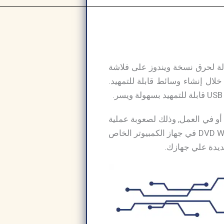
يوتر يُعد أداة قوية وفعالة لحرق نسخة ويندوز على فلاشة
خلال إنشاء وسائط قابلة للتمهيد.
أو في العمل, وذلك لصعوبة عملية
تنزيل نسخة ويندوز علي الكمبيوتر. والذي يجعل الأمر أكثر صعوبة هو إنه يلزم عليك إمتلاك DVD Writer في جهاز الكمبيوتر الخاص