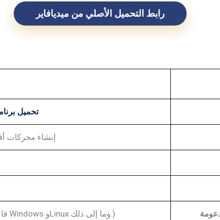
رابط التحميل الأصلي من ميديافاير
تحميل برنامج ح
إنشاء محركات أ
دعومة
Windows (يمكن إنشاء أقراص USB قابلة للتمهيد لنظامي التشغيل Windows وLinux وما إلى ذلك.)