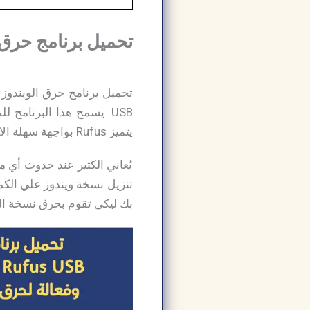
تحميل برنامج حرق الوي
USB. يسمح هذا البرنامج
يتميز Rufus بواجهة سهلة الاستخدام وسرعة عملية التنزيل، مما يتيح للمستخدمين إنشاء فلاشة USB قابلة للتمهيد بسهولة ويسر.
يُعاني الكثير عند حدوث أي 
بك ليكي تقوم بحرق نسخة الويندوز علي قُرص CD أو DVD لكي تتمكن