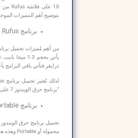
10 على
بتوضيح أهم المميزات الموجودة في Rufus في نِقاط بسيطة لكي تتعرف علي مدي تميز هذا البرنام
برنامج Rufus حجمه صغير جداً :
يأتي بحجم 1.3
درايفر فتأتي باقي البرامج بأحجام كب
“برنامج حرق الويندوز 7 على الفلاشة” سهل في تنزيلة علي الجهاز الخاص بك بسبب حجمة الصغير.
برنامج Rufus Portable لا يحتاج إلي تسطيب :
محمولة أو Portable وهذه هي النُسخة الأصلية “تحميل برنامج Rufus للاندرويد” وليست نُسخة تم تعديلها لتكوين نُسخة محمولة.