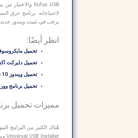
Rufus USB والاخت
يرغب في تثبيت ويندوز جديد أ
انظر أيضًا:
تحميل مايكروسوفت 
تحميل دايركت اكس 12 ctX
تحميل ويندوز 10 64 بت من ميديا ​​فاير
تحميل برنامج وورد
مميزات تحميل برنامج ح