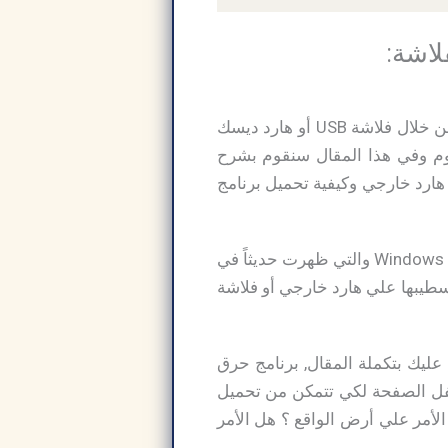
ولكن بكُل تاكيد إنك سمعت من قبل عن إمكانية تنزيل وتسطيب نُسخة ويندوز علي الكمبيوتر من خلال فلاشة USB أو هارد ديسك
شئ من هذا القبيل, تحميل برنامج حرق الويندوز على الفلاشة Rufus USB اليوم وفي هذا المقال سنقوم بشرح
بي أو هارد خارجي وكيفية تحميل برنامج
تحميل برنامج حرق الويندوز على الفلاشة Rufus USB كما إننا أيضاً سنقوم بشرح خاصية Windows To Go والتي ظهرت حديثاً في
 كيفية تنزيل نُسخة ويندوز وتسطيبها علي هارد خارجي أو فلاشة
عليك بتكملة المقال, برنامج حرق
ط مباشر فعليك النزول إلي أسفل الصفحة لكي تتمكن من تحميل
هي آلية تنفيذ هذا الأمر علي أرض الواقع ؟ هل الأمر