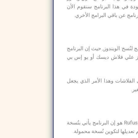
لموجودة في هذا البرنامج سنقوم الأن
جم البرنامج لنُسخ الويندوز, حيث إن البرنامج
لويندوز علي فلاش ديسك أو يو إس بي
ويندوز علي الفلاشات وهذا الأمر الذي يجعل
تحميل برنامج حرق الويندوز على الفلاشة Rufus USB أيضاً من مميزات برنامج روفوس Rufus 2025 هو إن البرنامج يأتي بنُسخة