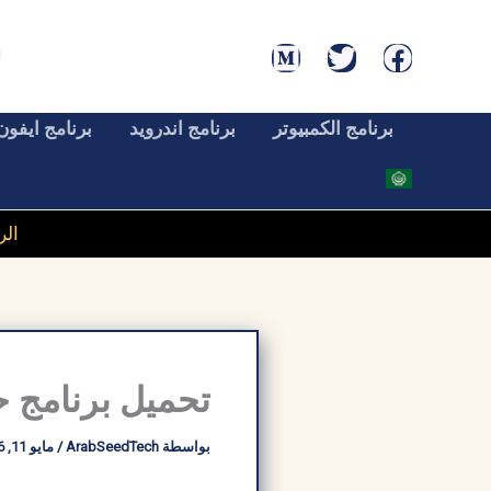
خطي
لى
لمحتوى
برنامج الكمبيوتر
برنامج اندرويد
برنامج ايفون
الر
تحميل برنامج حرق الو
بواسطة
ArabSeedTech
/
مايو 11, 2026