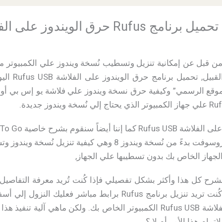
R حرق الويندوز على الفلاشة:
خارجي أو أي 
برنامج Rufus من الموقع الرسمي” وكيفية حرق نسخة ويندوز علي فلاشة يو إس 
نُسخ الويندوز من شركة ميكروسوفت بدءً من نُسخة ويندوز 8 وهي
شرح كل هذا وأكثر بشكل تفصيلي فإذا كُنت تُريد معرفة التفاصيل 
ملفات iso على usb أما إذا كُنت تريد تنزيل برنامج Rufus براب
برنامج حرق الويندوز على الفلاشة Rufus USB الكمبيوتر الخاص بك. ولكن ما
إتمام هذا الأمر أم لا ؟.