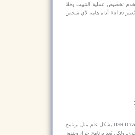
مستخدم تخصيص عملية التثبيت وفقًا
لاحتياجاته. برنامج حرق النسخه على الفلاشه rufus بفضل سهولة استخدامه وكفاءته العالية، يُعتبر Rufus أداة هامة لأي شخص
هُناك الكثير من البرامج الموجودة والتي تقوم بتوفير خدمة “حرق الويندوز علي فلاشة” أو USB Drivers بشكل عام مثل برنامج
ج WiNToBootic والمزيد من البرامج الأخري, ولكن يُعد برنامج حرق ويندوز