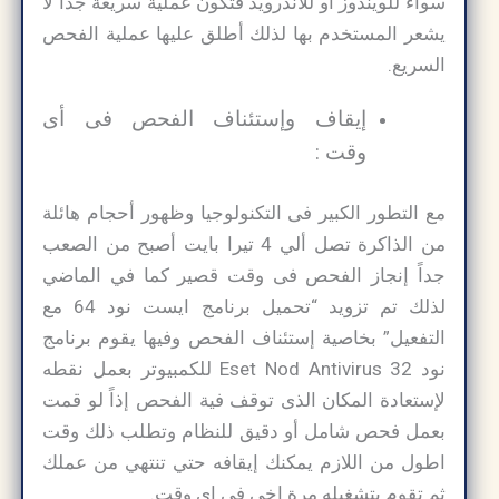
سواء للويندوز أو للاندرويد فتكون عملية سريعة جداً لا
يشعر المستخدم بها لذلك أطلق عليها عملية الفحص
السريع.
إيقاف وإستئناف الفحص فى أى
وقت :
مع التطور الكبير فى التكنولوجيا وظهور أحجام هائلة
من الذاكرة تصل ألي 4 تيرا بايت أصبح من الصعب
جداً إنجاز الفحص فى وقت قصير كما في الماضي
لذلك تم تزويد “تحميل برنامج ايست نود 64 مع
التفعيل” بخاصية إستئناف الفحص وفيها يقوم برنامج
نود 32 Eset Nod Antivirus للكمبيوتر بعمل نقطه
لإستعادة المكان الذى توقف فية الفحص إذاً لو قمت
بعمل فحص شامل أو دقيق للنظام وتطلب ذلك وقت
اطول من اللازم يمكنك إيقافه حتي تنتهي من عملك
ثم تقوم بتشغيله مرة اخى فى اى وقت.