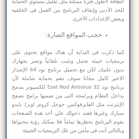
الطاقة لأطول فترة ممكنة مثل تقليل مستوي الحماية
للحد الأدنى وإيقاف البرنامج من العمل فى الخلفية
وبعض الإعدادات الأخرى.
حجب المواقع الضارة :
كما ذكرت فى البداية أن هناك مواقع تحتوى على
برمجيات خبيثة تحمل وتثبت تلقائياً وتضر بجهازك
بدون علمك, لكن مع تحميل برنامج نود 64 الإصدار
الاخير كامل مجانا سوف تنعم بحماية شاملة لأن
برنامج نود 32 Eset Nod Antivirus للكمبيوتر يندمج
بداخل النظام وبرامجه التى من ضمنها برامج تصفح
الإنترنت مثل الفايرفوكس, جوجل كروم, اوبرا, بايدو
سبارك وغيرها فعند دخولك علي أحد هذة الصفحات
يقوم البرنامج بحظرها تماماً فلا يمكنك رؤية محتواها
وبالتالي أنت فى مأمن من تلك البرمجيات الخبيثة.