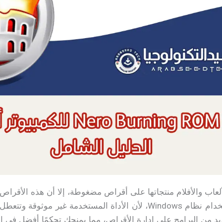
لعاب والأفلام منتجاتها على أقراص مضغوطة، إلا أن هذه الأقراص 
مع الأقراص المنسوخة باستخدام نظام Windows، لأن الأداة المستخدمة
يد من البرامج على إدارة الأقراص، مما يمنحك تحكمًا أفضل في ا