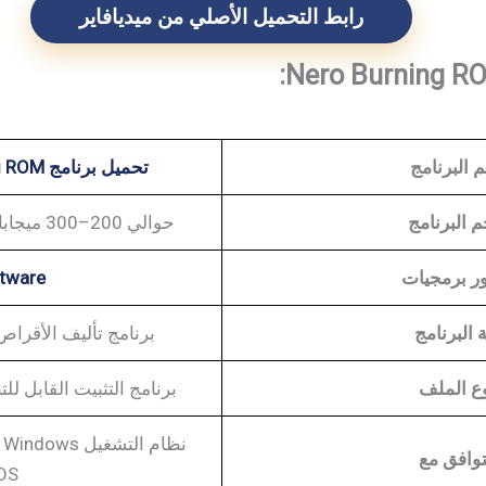
رابط التحميل الأصلي من ميديافاير
 البرنامج
تحميل برنامج Nero Burning ROM للكمبيوتر
 البرنامج
حوالي 200–300 ميجابايت (يختلف حسب الإصدار)
ر برمجيات
tware
 البرنامج
برنامج تأليف الأقراص
ع الملف
برنامج التثبيت القابل للتنفيذ (.exe لنظام
وافق مع
S)