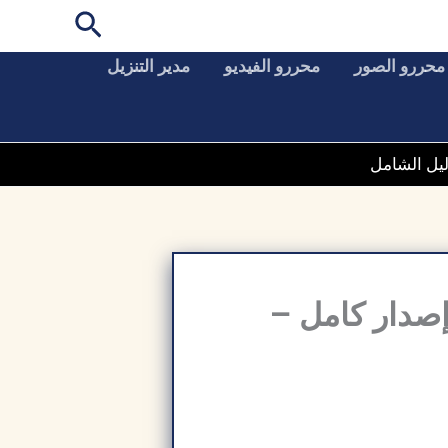
البحث
محررو الصور
محررو الفيديو
مدير التنزيل
للكمبيوتر أخر إصدار كامل –