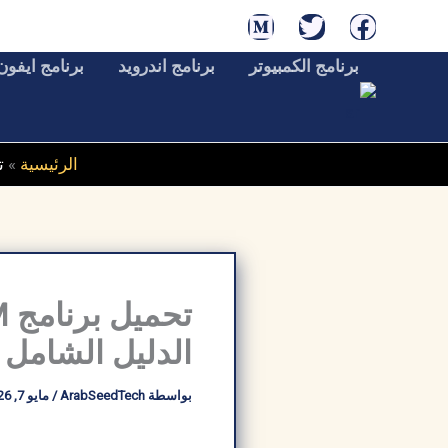
خطي
لى
برنامج الكمبيوتر
برنامج اندرويد
برنامج ايفون
لمحتوى
الرئيسية
»
تحم
الدليل الشامل
بواسطة
ArabSeedTech
/
مايو 7, 2026