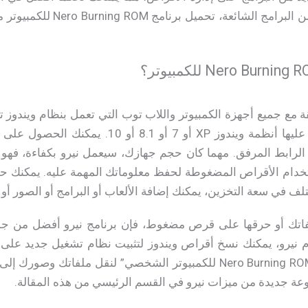
على الأقراص. هناك العديد من ا
للكمبيوتر، سواءً كانت مثبتة عليها أنظمة ويندوز P
الرابط المرفق. مهما كان حجم جهازك، سيعمل نيرو بكفاءة، فه
 استخدام الأقراص المضغوطة لحفظ معلوماتك المهمة عليه. يمكنك ح
 في سعة التخزين، يمكنك إضافة الألعاب أو البرامج أو الصور أو مق
اتك أو حرقها على قرص مضغوط، فإن برنامج نيرو أفضل من جميع ا
 نيرو، يمكنك نسخ أقراص ويندوز لتثبيت نظام تشغيل جديد على ج
عة جديدة من ميزات نيرو في القسم الرئيسي من هذه المقالة.