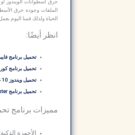
الملفات وجودة حرق الأسطو
الحياة ولذلك قمنا اليوم بعم
انظر أيضًا:
تحميل برنامج فايبر
تحميل برنامج كورل درو 
تحميل ويندوز 10 64 بت من ميديا ​​فاير
تحميل برنامج Easeus Partition Master
مميزات برنامج تحميل برنامج M
الأجهزة الذكية: