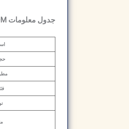
جدول معلومات Nero Burning ROM:
اسم
حجم
مطو
فئة
نو
مت