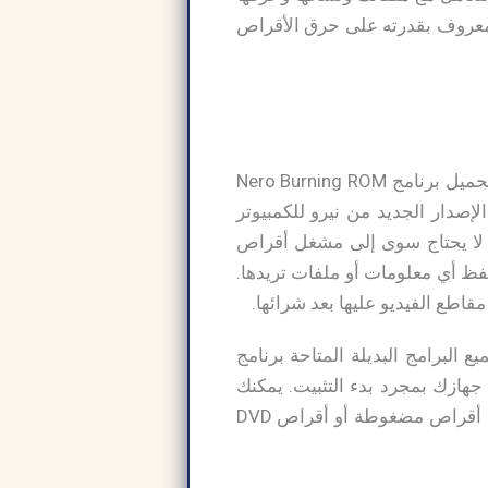
لبرامج الشائعة، تحميل برنامج Nero Burning ROM للكمبيوتر معروف بقدرته على حرق الأقراص
جميع برامج نيرو لدينا متوافقة مع جميع أجهزة الكمبيوتر واللاب توب التي تعمل بنظام ويندوز تحميل برنامج Nero Burning ROM
X أو 7 أو 8.1 أو 10. يمكنك الحصول على الإصدار الجديد من نيرو للكمبيوتر
و لا يحتاج سوى إلى مشغل أقراص
فظ أي معلومات أو ملفات تريدها.
اطع الفيديو عليها بعد شرائها.
لبرامج البديلة المتاحة برنامج
هازك بمجرد بدء التثبيت. يمكنك
أيضًا اختيار “تحميل برنامج Nero Burning ROM للكمبيوتر الشخصي” لنقل ملفاتك وصورك إلى أقراص مضغوطة أو أقراص DVD