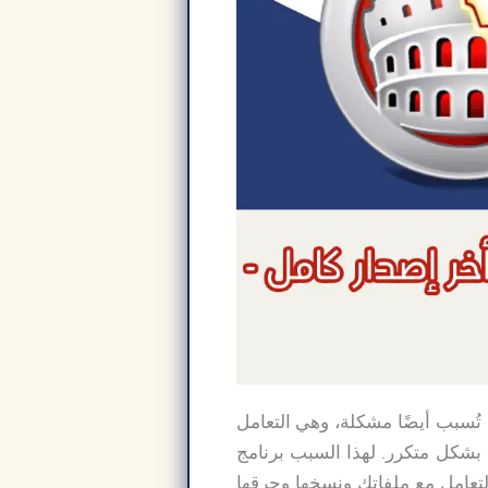
تُسبب أيضًا مشكلة، وهي التعامل
 غير موثوقة وتتعطل بشكل متكرر. لهذا السبب برنامج
لتعامل مع ملفاتك ونسخها وحرقها