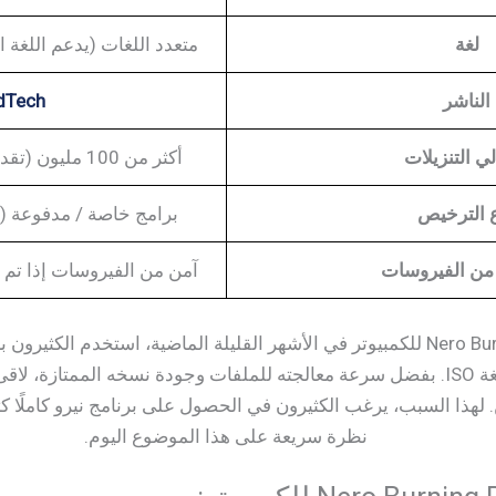
لغة
متعدد اللغات (يدعم اللغة ال
الناشر
dTech
ي التنزيلات
أكثر من 100 مليون (تقدير يعتمد على قنوات التوزيع)
 الترخيص
برامج خاصة / مدفوعة (ت
 من الفيروسات
آمن من الفيروسات إذا تم تنزيله م
تحميل برنامج Nero Burning ROM للكمبيوتر في الأشهر القليلة الماضية، استخدم
ن. لهذا السبب، يرغب الكثيرون في الحصول على برنامج نيرو كاملًا ك
نظرة سريعة على هذا الموضوع اليوم.