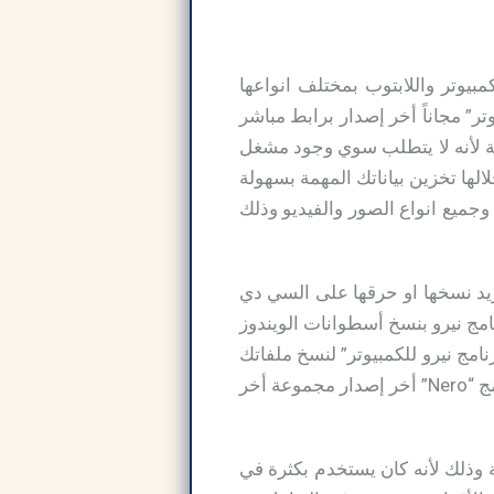
مبيوتر واللابتوب بمختلف انواعها
ميل برنامج نيرو للكمبيوتر” مجاناً أخر إصدار برابط مباشر
انت إمكانياته قليلة لأنه لا يتطلب سوي وجود مشغل
خلالها تخزين بياناتك المهمة بسهولة
وجميع انواع الصور والفيديو وذلك
لفات التي تريد نسخها او حرقها على السي دي
امج نيرو بنسخ أسطوانات الويندوز
امج نيرو للكمبيوتر” لنسخ ملفاتك
وصورك على اسطوانات السي دي او الدي في دي بسهولة وذلك للمحافظة عليها كما يوفر برنامج “Nero” أخر إصدار مجموعة أخر
 وذلك لأنه كان يستخدم بكثرة في