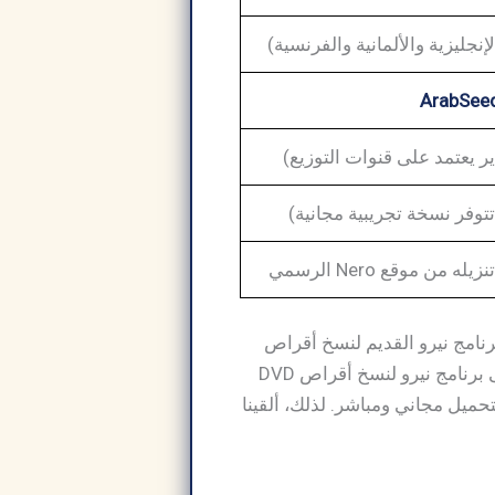
إنجليزية والألمانية والفرنسية)
ArabSee
توفر نسخة تجريبية مجانية)
ن موقع Nero الرسمي
 الكثيرون برنامج نيرو القديم لنسخ أقراص
ويندوز أو نسخ ملفات بصيغة ISO. بفضل سرعة معالجته للملفات وجودة نسخه الممتازة، لاقى برنامج نيرو لنسخ أقراص DVD
تحميل مجاني ومباشر. لذلك، ألقينا