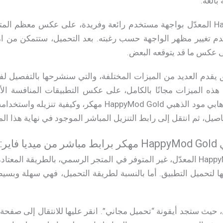
بالغة.
يتميز تطبيق HappyMod Gold المعدّل بواجهة مستخدم رائعة وفريدة، على عكس مع
دم تغيير مظهر الواجهة حسب رغبته. بعد التحميل، ستتمكن من امت
لى عكس ما قد يتوقعه البعض.
ق يقدم العديد من الميزات المختلفة، والتي سنشرحها بالتفصيل لف
م هذه الميزات مجانًا بالكامل، على عكس التطبيقات المنافسة ال
معرفة جميع تفاصيل تحميل هابي مود الذهبي HappyMod Gold مهك
اصيل، ثم انتقل إلى رابط التنزيل المباشر الموجود في نهاية هذا الم
اير:
تحميل التطبيق. أما بالنسبة لطريقة التحميل، فهي سهلة وبسيطة ل
، حيث ستجد أيقونة “تحميل مجاني”. انقر عليها للانتقال إلى صفحة ي