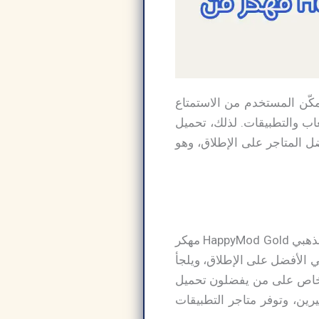
ارجية، التي يمكن تحميلها عبر روابط خارجية بصيغة APK، والتي تُمكّن المستخدم من الاستمتاع
عاب والتطبيقات. لذلك، تحميل
احد من أفضل المتاجر على الإطلاق، وهو
هل تساءلت يومًا عن سبب شهرة متاجر التطبيقات الخارجية، وتحديدًا متجر تحميل هابي مود الذهبي HappyMod Gold مهكر
ي الأفضل على الإطلاق، ويلجأ
ل خاص على من يفضلون تحميل
ثيرين، وتوفر متاجر التطبيقات