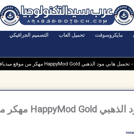
مايكروسوفت
تحميل العاب
التصميم الجرافيكي
تحميل هابي مود الذهبي HappyMod Gold مهكر من موقع ميديافاير مجاناً
تحميل هابي مود الذهبي old