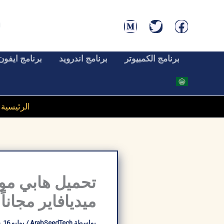
خطي
لى
لمحتوى
برنامج الكمبيوتر
برنامج اندرويد
برنامج ايفون
الرئيسية
»
ميديافاير مجاناً
بواسطة
ArabSeedTech
/
يوليو 16, 2026