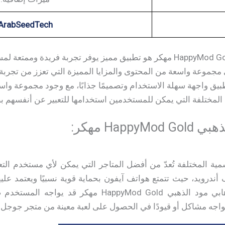
ArabSeedTech
تحميل هابي مود الذهبي HappyMod Gold مهكر هو تطبيق مميز يوفر تجربة فريد
جموعة واسعة من المحتوى والمزايا المميزة التي تعزز من تجربة
بيق واجهة سهلة الاستخدام وتصميمًا جذابًا، مع وجود مجموعة واس
لمختلفة التي يمكن للمستخدمين استخدامها للتعبير عن أنفسهم ب
Happ مهكر:
سمية المختلفة تُعدّ من أفضل المتاجر التي يمكن لأي مستخدم الت
ندرويد، حيث تتمتع هواتف آيفون بحماية قوية نسبيًا ويعتمد عليه
الرسمي. مع ذلك، تحميل هابي مود الذهبي appyMod Gold
 يواجه مشاكل أو قيودًا في الحصول على لعبة معينة من متجر جوجل ب