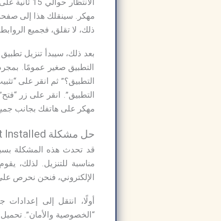
مهكر. سينقلك هذا إلى صفحة ب
ذلك، لا تقلق، فجميع الروابط ا
التطبيق صغير عمومًا. بمجرد
التطبيق؟” ثم انقر على “تثبيت
مهكر على هاتفك بجانب جميع أ
حل مشكلة App Not Installed أثناء تنزيل هابي مود HappyMod Gold الذهبي:
قد تحدث هذه المشكلة بسبب
مناسبة للتنزيل. لذلك، يقوم
الإلكتروني، فنحن نحرص على ت
أولًا، انتقل إلى إعدادات 
“الخصوصية والأمان”. تحميل 