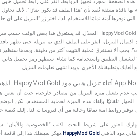
ها نافذة منبثقة تُفيد بأن “هذا الملف قد يكون ضارًا”، لأنك تحاو
لتي نوفرها آمنة تمامًا للاستخدام. لذا، اختر زر “التنزيل على أي حا
بعد ذلك، سيبدأ تنزيل تطبيق HappyMod Gold المعدّل. قد يستغرق هذا بع
 اكتمال التنزيل، انقر على الملف الذي تم تنزيله حتى تظهر نافذ
”. يجب ألا تستغرق عملية التثبيت أكثر من دقيقة، وبعدها ستظهر ناف
لعابك وتطبيقاتك الأخرى، وبهذا تنتهي تعليمات التنزيل.
 عدم تفعيل ميزة التنزيل من مصادر خارجية، حيث أن بعض هذه
 الجهاز تلقائيًا بإلغاء هذه الميزة لحماية المستخدم. لكن الوض
وفير روابط آمنة تمامًا وخالية من أي فيروسات. لذا، إليك كيفية 
جهازك للعثور على شريط البحث. اكتب “الخصوصية والأمان”. ست
هابي مود الذهبي
HappyMod Gold
مهكر سينقلك هذا إلى قائمة أ