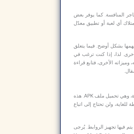
ظم المتاجر المنافسة. كما يوفر بعض
لاك أي لعبة أو تطبيق معدّل
همها بشكل أوضح. فيما يتعلق
أخرى. لذا، إذا كنت ترغب في
ر، وكيفية تنزيله واستخدامه، وميزاته الأخرى، فتابع قراءة
قال.
يتم تحميل تطبيق HappyMod Gold المعدّل، غير المتوفر في المتجر الرسمي، بالطريقة المعتادة، وهي تحميل ملف APK. هذه
لغاية، ولن تحتاج إلى اتباع
تم فيها تجهيز الروابط. يُرجى