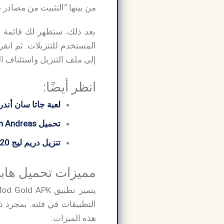
من بينها “التثبيت من مصادر غ
بعد ذلك، ستظهر لك قائمة 
المستخدم للتنزيلات. ثم انقر
إلى ملف التنزيل واستئناف ال
انظر أيضًا:
لعبة جاتا سان أند
تحميل GTA San Andreas للكمبيوتر
تنزيل دريم ليج 2020 مهكرة
مميزات تحميل هابي مود الذهب
التطبيقات في فئته. بمجرد ذ
هذه الميزات: