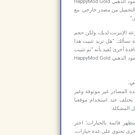
الانتظار حوالي 15 ثانية على هذه الصفحة. بمجرد تجهيز الروابط، انقر على رابط تحميل هابي مود الذهبي HappyMod Gold
ل التحميل من مصدر خارجي. مع
ل”.
ض الوقت حسب سرعة الإنترنت لديك، ولكن حجم
ة تسألك: “هل تريد تثبيت هذا
ذة أخرى تُفيد بأنه “تم تثبيت
التطبيق”. انقر على زر “فتح” لتشغيل التطبيق واستخدامه كما تشاء. سيظهر رمز تحميل هابي مود الذهبي HappyMod Gold
 المصادر غير موثوقة وغير
ع يختلف عند استخدام موقعنا
حل المشكلة:
ظهر قائمة بالخيارات؛ اختر
خرى تحتوي على عدة خيارات،