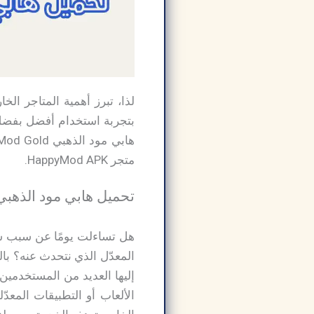
بتجربة استخدام أفضل بفضل ا
متجر HappyMod APK.
تحميل هابي مود الذهبي HappyMod Gold مهكر أحدث إصد
المعدّل الذي نتحدث عنه؟ با
إليها العديد من المستخدمي
الألعاب أو التطبيقات المعدّل