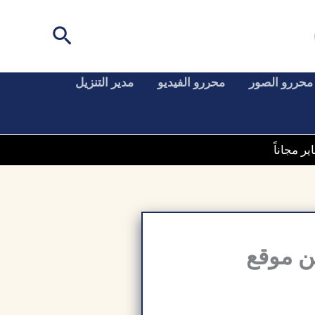
البحث
محررو الصور
محررو الفيديو
مدير التنزيل
HappyMod G مهكر من موقع