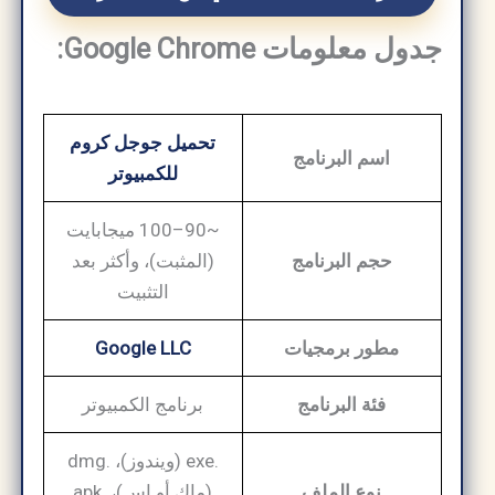
جدول معلومات Google Chrome:
تحميل جوجل كروم
اسم البرنامج
للكمبيوتر
~90–100 ميجابايت
حجم البرنامج
(المثبت)، وأكثر بعد
التثبيت
مطور برمجيات
Google LLC
فئة البرنامج
برنامج الكمبيوتر
.exe (ويندوز)، .dmg
نوع الملف
(ماك أو إس)، .apk