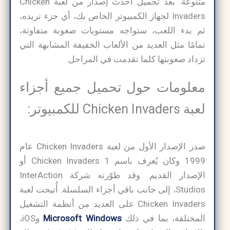
متنوعة. بعد تحميل أحدث إصدار من لعبة Chicken
Invaders لجهاز الكمبيوتر الخاص بك، أي جزء تريده،
ثم بدء اللعب، ستواجه مستويات صعوبة متفاوتة،
تمامًا مثل العديد من الألعاب الخفيفة المشابهة التي
تزداد صعوبتها كلما تقدمت في المراحل.
معلومات حول تحميل جميع أجزاء
لعبة Chicken Invaders للكمبيوتر:
صدر الإصدار الأول من لعبة Chicken Invaders عام
1999 وكان يُعرف باسم Chicken Invaders 1 أو
الإصدار القديم. وقد طوّرته شركة InterAction
Studios، إلى جانب باقي أجزاء السلسلة. أُتيحت لعبة
Chicken Invaders على العديد من أنظمة التشغيل
المختلفة، بما في ذلك
Microsoft Windows
وiOS،