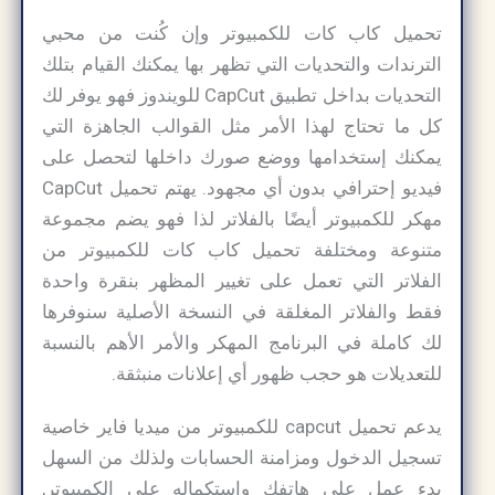
تحميل كاب كات للكمبيوتر وإن كُنت من محبي
الترندات والتحديات التي تظهر بها يمكنك القيام بتلك
التحديات بداخل تطبيق CapCut للويندوز فهو يوفر لك
كل ما تحتاج لهذا الأمر مثل القوالب الجاهزة التي
يمكنك إستخدامها ووضع صورك داخلها لتحصل على
فيديو إحترافي بدون أي مجهود. يهتم تحميل CapCut
مهكر للكمبيوتر أيضًا بالفلاتر لذا فهو يضم مجموعة
متنوعة ومختلفة تحميل كاب كات للكمبيوتر من
الفلاتر التي تعمل على تغيير المظهر بنقرة واحدة
فقط والفلاتر المغلقة في النسخة الأصلية سنوفرها
لك كاملة في البرنامج المهكر والأمر الأهم بالنسبة
للتعديلات هو حجب ظهور أي إعلانات منبثقة.
يدعم تحميل capcut للكمبيوتر من ميديا فاير خاصية
تسجيل الدخول ومزامنة الحسابات ولذلك من السهل
بدء عمل على هاتفك واستكماله على الكمبيوتر,