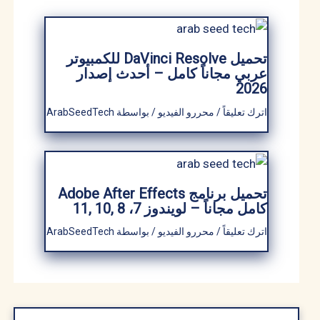
تحميل DaVinci Resolve للكمبيوتر
عربي مجاناً كامل – أحدث إصدار
2026
اترك تعليقاً
/
محررو الفيديو
/ بواسطة
ArabSeedTech
تحميل برنامج Adobe After Effects
كامل​ مجاناً – لويندوز 7، 8 ,10 ,11
اترك تعليقاً
/
محررو الفيديو
/ بواسطة
ArabSeedTech