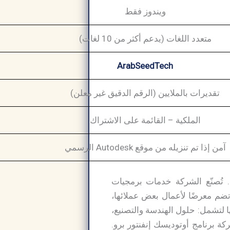
ويندوز فقط
متعدد اللغات (يدعم أكثر من 10 لغات)
ArabSeedTech
تقديرات بالملايين (الرقم الدقيق غير معلن)
الملكية – القائمة على الاشتراك
آمن إذا تم تنزيله من موقع Autodesk الرسمي
تحدة الأمريكية. تُصنّع الشركة خدمات برمجيات
 تضم معرضًا لأعمال بعض عملائها،
 لتشمل: حلول الهندسة والتصنيع،
ركة برنامج أوتوديسك إنفنتور برو.