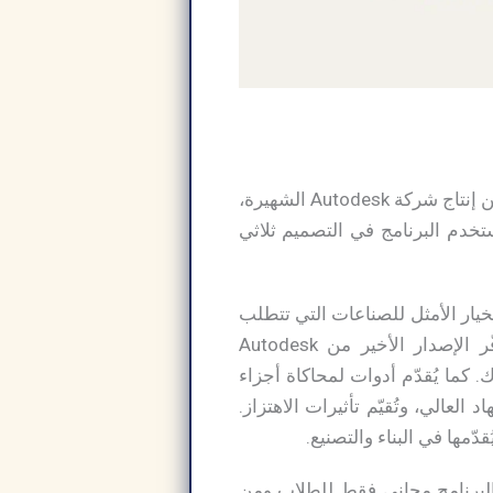
يُعدّ تحميل برنامج Autodesk Inventor Pro برنامجًا مُصممًا خصيصًا للتصميم الميكانيكي. وهو من إنتاج شركة Autodesk الشهيرة،
ستخدم البرنامج في التصميم ثلاثي
لواقعية، مما يجعله الخيار الأمثل للصناعات التي تتطلب
تصميمًا دقيقًا، مثل صناعة السيارات، والهندسة الميكانيكية، والأجهزة الطبية، والفضاء. يُوفّر الإصدار الأخير من Autodesk
كاك. كما يُقدّم أدوات لمحاكاة أجزاء
العالي، وتُقيّم تأثيرات الاهتزاز.
ّمها في البناء والتصنيع.
لبرنامج مجاني فقط للطلاب ومن