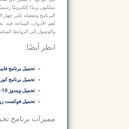
يملكون بريدًا إلكترونيًا رس
والوصول إلى الروابط المباشر
انظر أيضًا:
تحميل برنامج فايبر
تحميل برنامج كورل درو 
تحميل ويندوز 10 64 بت من ميديا ​​فاير
تحميل فوكست ريدر  PDF Reader
مميزات برنامج تحميل برنامج  Pro