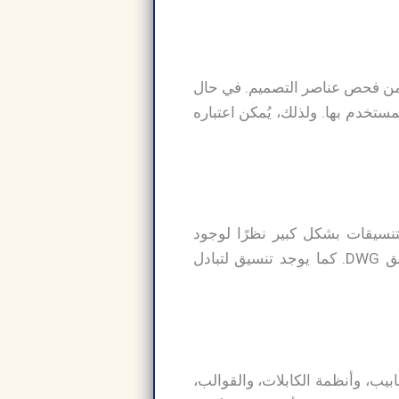
دم من فحص عناصر التصميم. في حال
ميل برنامج Autodesk Inventor Pro، فسيتم إبلاغ المستخدم بها. ولذلك، يُمكن اعتباره
تتنوع هذه التنسيقات بشكل كبير نظرًا لوجود
تنسيقات جزئية وتجميعية. يتمتع البرنامج بإمكانية استيراد ملفات بأكثر من تنسيق، مثل تنسيق DWG. كما يوجد تنسيق لتبادل
بيب، وأنظمة الكابلات، والقوالب،