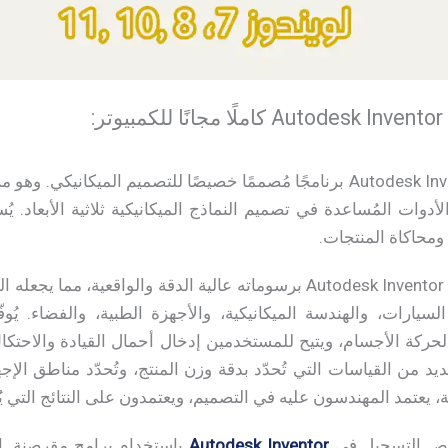
دوات المُساعدة في تصميم النماذج الميكانيكية ثلاثية الأبعاد. يُ
 ومحاكاة المنتجات.
يتميز الإصدار الأخير من Autodesk Inventor Pro برسوماته عالية الدقة وا
كاة كاملة لحركة الأجسام، ويتيح للمستخدمين إدخال أحمال القيادة والاحت
يد من القياسات التي تُحدّد بدقة وزن المنتج، وتُحدّد مناطق الإجهاد 
يعتمد المهندسون عليه في التصميم، ويعتمدون على النتائج التي يُقد
شخص التسجيل في
Autodesk Inventor
باستخدام برامج مقرصنة. ا