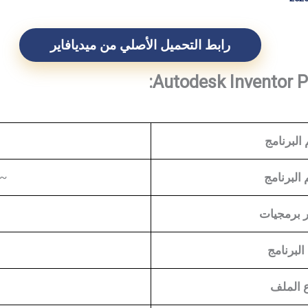
رابط التحميل الأصلي من ميديافاير
البرنامج
البرنامج
~15–20 جيجابايت (يختلف حسب الإصدار والتثب
 برمجيات
البرنامج
 الملف