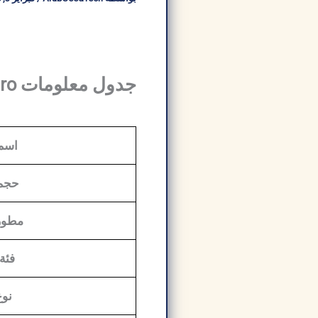
جدول معلومات Autodesk Inventor Pro:
اسم 
حجم 
مطور
فئة 
نوع