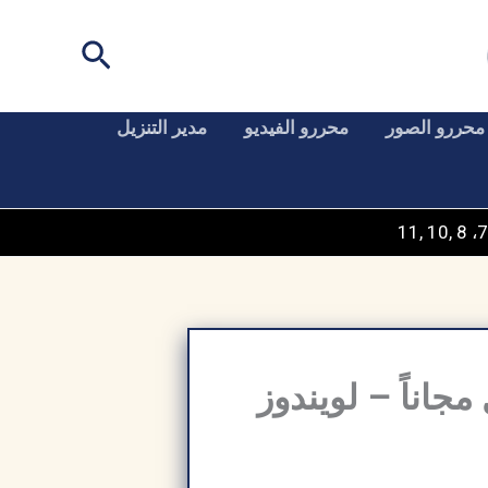
البحث
محررو الصور
محررو الفيديو
مدير التنزيل
Autodesk  مفعل كامل مجاناً – لويندوز