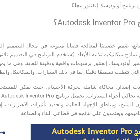
رنامج أوتوديسك إنفنتور مجانًا.
Au؟
ائع، صُمم خصيصًا لمعالجة قضايا متنوعة في مجال التصميم ال
ماذج ميكانيكية ثلاثية الأبعاد. يُستخدم البرنامج في التصميم ثلاثي
يتميز أوتوديسك إنفنتور برسومات واقعية ودقيقة للغاية، وهي ما يم
 تتطلب تصميمًا دقيقًا، بما في ذلك السيارات، والميكانيكا، وال
حدث إصدار، محاكاة شاملة لحركة الأجسام، حيث يمكن للمستخد
ال
ن المنتج، ومناطق الإجهاد العالية، وتحديد تأثيرات الاهتزازات، 
يمهم ويعتمدون على نتائجه في قطاعي البناء والصناعة.