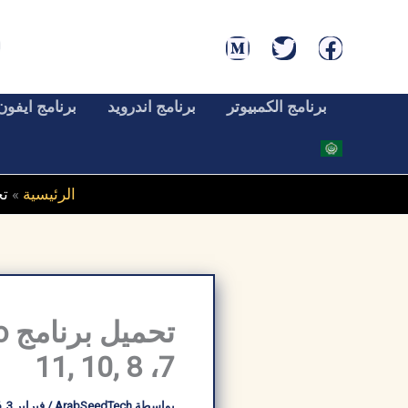
خطي
لى
لمحتوى
برنامج الكمبيوتر
برنامج اندرويد
برنامج ايفون
الرئيسية
»
تحميل ب
7، 8 ,10 ,11
بواسطة
ArabSeedTech
/
فبراير 3, 2026