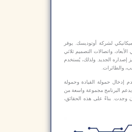
ميكانيكي لشركة أوتوديسك. يوفر
 الأبعاد، واتصالات التصميم ثلاثي
يز إصداره الجديد. ولذلك، يُستخدم
طب، والطائرات.
م إدخال حمولة القيادة وحمولة
احتكاك، ويوفر أدوات نمذجة تحاكي أجزاء السيارات. تحميل برنامج Autodesk Inventor Pro يدعم البرنامج مجموعة واسعة من
إن وجدت. بناءً على هذه الحقائق،