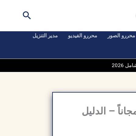
البحث
محررو الصور
محررو الفيديو
مدير التنزيل
Ad مفعل كامل مجاناً – الدليل