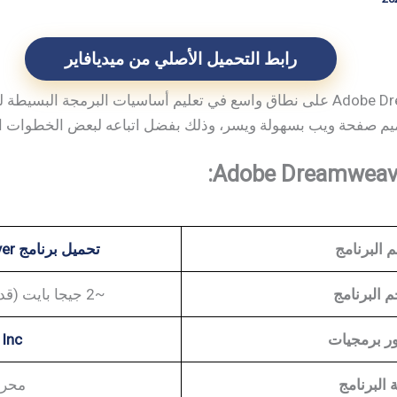
رابط التحميل الأصلي من ميديافاير
تحميل برنامج Adobe Dreamweaver على نطاق واسع في تعليم أساسيات البرمجة
 صفحة ويب بسهولة ويسر، وذلك بفضل اتباعه لبعض الخطوات ال
 البرنامج
تحميل برنامج Adobe Dreamweaver
 البرنامج
~2 جيجا بايت (قد يختلف حجم التثبيت)
ر برمجيات
Inc
 البرنامج
محرر ML