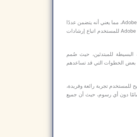
يتم تطوير وتشغيل أحدث إصدار من تحميل برنامج Adobe Dreamweaver تحت إشراف شركة Adobe، مما يعني أنه يتضمن عددًا
كبيرًا من الميزات المتنوعة التي يوفرها البرنامج للمستخدمين. كما يتيح Adobe Dreamweaver 2024 للمستخدم اتباع إرشادات
أساسيات البرمجة البسيطة للمبتدئين، حيث صُمم
تباع بعض الخطوات التي قد تساعدهم
وات المميزة، والتي تتيح للمستخدم تجربة رائعة وفريدة،
قعنا الإلكتروني النسخة الكاملة والمدفوعة من Dreamweaver مجانًا تمامًا دون أي رسوم، حيث أن جميع