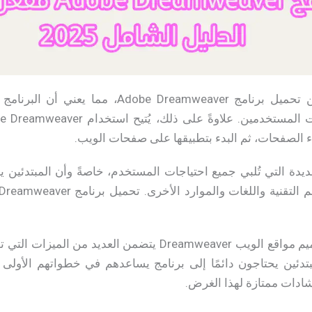
صُممت النسخة الجديدة من تحميل برنامج weaver
ء الصفحات، ثم البدء بتطبيقها على صفحات الويب.
يدة التي تُلبي جميع احتياجات المستخدم، خاصةً وأن المبتدئين يح
يعود ذلك إلى أن برنامج تصميم مواقع الويب Dreamweaver يتضم
دئين يحتاجون دائمًا إلى برنامج يساعدهم في خطواتهم الأولى ل
ادات ممتازة لهذا الغرض.