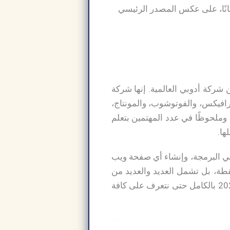
الكامل وتفعيله مدى الحياة مجانًا، على عكس المصدر الرئيسي
 وشمولية من شركة أدوبي العالمية. إنها شركة
رافيكس، والفوتوشوب، والمونتاج،
ًا وملحوظًا في عدد المهتمين بتعلم
ها.
 في البرمجة، وإنشاء أي صفحة ويب
فوائد تحميل برنامج ادوبي دريم ويفر 2024 على هذه النقطة، بل تشمل العديد والعديد من
المزايا حقا، ولذلك، في هذا المقال الآن سنذكر كل ما يتعلق بتحميل برنامج ادوبي دريم ويفر 2024 بالكامل حتى نتعرف على كافة