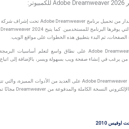
وتر:
ء الصفحات، ثم البدء بتطبيق هذه الخطوات على مواقع الويب.
يُستخدم تحميل برنامج Adobe Dreamweaver على نطاق واسع لتعلم 
صيصًا لكل من يرغب في إنشاء صفحة ويب بسهولة ويسر، بالإضافة إلى ا
إضافةً إلى احتواء برنامج Adobe Dreamweaver CC على العديد من الأد
خاصةً وأننا نوفر عبر مو
اوفيس 2010