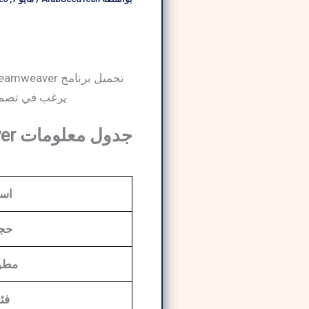
يرغب في تصميم
جدول معلومات Adobe Dreamweaver:
اسم
حجم
مطو
فئة