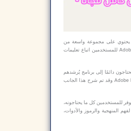
Adobe Dream، مما يعني أن البرنامج يحتوي على مجموعة واسعة من
الوظائف التي تُلبي احتياجات المستخدمين. علاوةً على ذلك، يُتيح استخدام Adobe Dreamweaver للمستخدمين اتباع تعليمات
تاجون دائمًا إلى برنامج يُرشدهم
خلال تجربتهم الأولى في تعلم التقنية واللغات والموارد الأخرى. تحميل برنامج Adobe Dreamweaver وقد تم شرح هذا الجانب
ن العديد من الميزات التي توفر للمستخدمين كل ما يحتاجونه،
فهم المنهجية والرموز والأدوات،