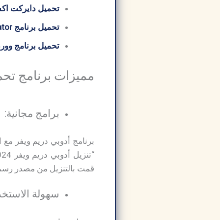
تحميل دايركت اكس 12 ctX
تحميل برنامج Adobe Character Animator
تحميل برنامج وورد
مميزات برنامج تحميل برنامج er
برامج مجانية:
برنامج أدوبي دريم ويفر مع ا
قمت بالتنزيل من مصدر رس
سهولة الاستخد