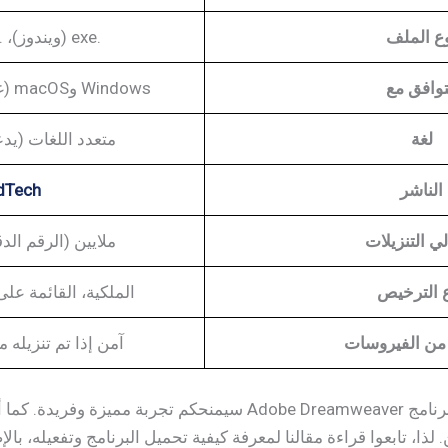
ع الملف
.exe (ويندوز)، .dmg (ماك أو إس)
وافق مع
Windows وmacOS (غير متوفر لنظام Android)
لغة
متعدد اللغات (يدع
الناشر
dTech
ي التنزيلات
ملايين (الرقم الد
 الترخيص
الملكية، القائمة على الاش
 من الفيروسات
آمن إذا تم تنزيله من Adobe؛ موقّع ر
لذا، نؤكد لكم أن تحميل برنامج Adobe Dreamweaver سيمنحكم تج
ذا، تابعوا قراءة مقالنا لمعرفة كيفية تحميل البرنامج وتفعيله، ب