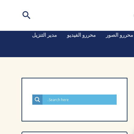
البحث
محررو الصور
محررو الفيديو
مدير التنزيل