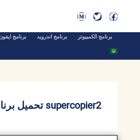
خطي
لى
لمحتوى
برنامج الكمبيوتر
برنامج اندرويد
برنامج ايفون
supercopier2 تحميل برنامج