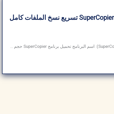
تحميل برنامج SuperCopier تسريع نسخ الملفات كامل
جدول معلومات (SuperCopier): اسم البرنامج تحميل برنامج SuperCopier حجم البرنامج حوالي 13 ميجابايت مطور برمجيات Ultracopier Project فئة البرنامج نقل الملفات نوع الملف ملف قابل للتنفيذ (.exe لنظام Windows) متوافق مع ويندوز، لينكس، ماك أو إس لغة متعدد اللغات (يدعم اللغة الإنجليزية والفرنسية) الناشر ArabSeedTech إجمالي التنزيلات أكثر من 5 ملايين (تقديري) نوع الترخيص مفتوح […]