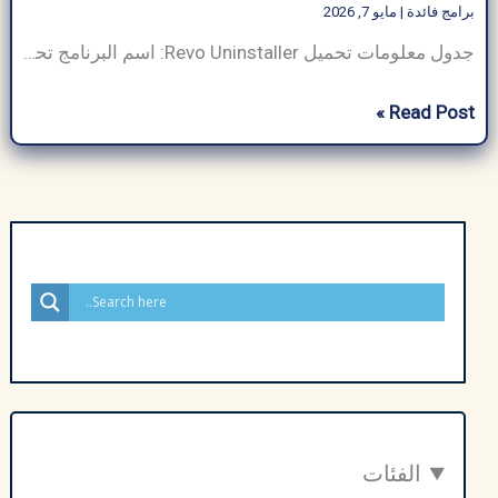
برامج فائدة
|
مايو 7, 2026
جدول معلومات تحميل Revo Uninstaller: اسم البرنامج تحميل Revo Uninstaller حجم البرنامج ~7 ميجا بايت (يختلف حسب الإصدار والمنصة) مطور برمجيات Revo Uninstaller فئة البرنامج برامج فائدة نوع الملف ملف قابل للتنفيذ (.exe لنظام Windows، .apk لنظام Android) متوافق مع ويندوز، أندرويد لغة متعدد اللغات (بما في ذلك الإنجليزية والإسبانية وما إلى ذلك) الناشر عرب […]
تحميل
Read Post »
برنامج
Revo
Uninstaller
Pro
مفعل
كامل
مجاناً
2026
–
الدليل
الشامل
الفئات