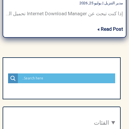
مدير التنزيل
|
يوليو 25, 2026
إذا كنت تبحث عن Internet Download Manager تحميل الذي يتمتع بالقدرة على تنزيل الملفات بسرعة البرق، فأنت في المكان المناسب. في عالم رقمي مع زيادة الطلب على التنزيلات الفعالة والمتكررة والآمنة سواء للعمل أو للاستخدام الشخصي، فإن وجود مدير تنزيل سريع وموثوق به أمر ضروري. يتميز Internet Download Manager تحميل (IDM) مع الكراك بميزاته المتقدمة […]
برنامج
Read Post »
Internet
Download
Manager
تحميل
مع
الكراك
–
تفعيل
مدى
الحياة
2026
الفئات