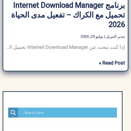
برنامج Internet Download Manager
تحميل مع الكراك – تفعيل مدى الحياة
2026
مدير التنزيل
|
يوليو 25, 2026
إذا كنت تبحث عن Internet Download Manager تحميل الذي يتمتع بالقدرة على تنزيل الملفات بسرعة البرق، فأنت في المكان المناسب. في عالم رقمي مع زيادة الطلب على التنزيلات الفعالة والمتكررة والآمنة سواء للعمل أو للاستخدام الشخصي، فإن وجود مدير تنزيل سريع وموثوق به أمر ضروري. يتميز Internet Download Manager تحميل (IDM) مع الكراك بميزاته المتقدمة […]
برنامج
Read Post »
Internet
Download
Manager
تحميل
مع
الكراك
–
تفعيل