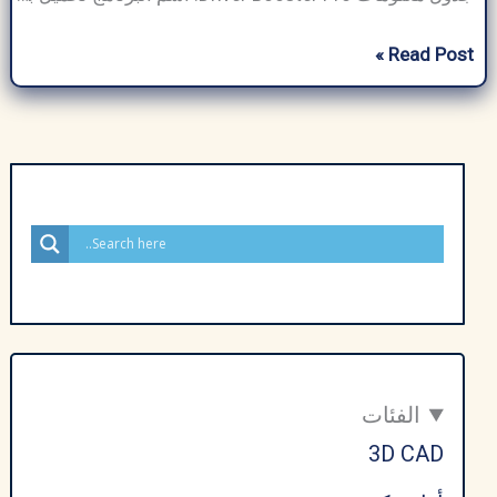
تحميل
Read Post »
برنامج
درايفر
بوستر
مع
التفعيل
Driver
Booster
Pro
–
أحدث
إصدار
الفئات
2026
3D CAD