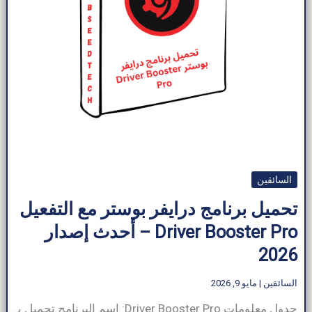
السائقين
تحميل برنامج درايفر بوستر مع التفعيل
Driver Booster Pro – أحدث إصدار
2026
السائقين
|
مايو 9, 2026
جدول معلومات Driver Booster Pro: اسم البرنامج تحميل برنامج درايفر بوستر مع التفعيل حجم البرنامج ~20 ميجابايت (يختلف حسب الإصدار) مطور برمجيات IOBIT فئة البرنامج السائقين نوع الملف .exe (مثبت Windows) متوافق مع ويندوز الناشر ArabSeedTech لغة متعدد اللغات (يدعم أكثر من 50 لغة) إجمالي التنزيلات أكثر من 500 مليون نوع الترخيص مجاني ومدفوع (الإصدار […]