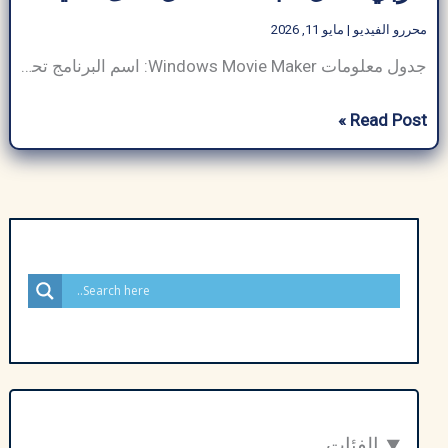
محررو الفيديو
|
مايو 11, 2026
جدول معلومات Windows Movie Maker: اسم البرنامج تحميل برنامج موفي ميكر حجم البرنامج ~150 ميجابايت مطور برمجيات MicroSoft Corporation فئة البرنامج محررو الفيديو نوع الملف .msi / .exe (المثبت) متوافق مع نظام التشغيل Windows (من Windows XP إلى Windows 10) لغة متعدد اللغات (بما في ذلك اللغة الإنجليزية) الناشر ArabSeedTech إجمالي التنزيلات أكثر من 100 […]
تحميل
Read Post »
برنامج
موفي
ميكر
Movie
Maker
عربي
كامل
مجاناً
–
مفعل
مدى
الفئات