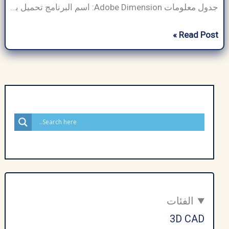
جدول معلومات Adobe Dimension: اسم البرنامج تحميل برنامج ادوبي دايمنشن حجم البرنامج ~1.5 جيجابايت (يختلف حسب الإصدار) مطور برمجيات Adobe Inc فئة البرنامج التصميم الجرافيكي نوع الملف .DN، .PSD، .AI، .GLTF، .OBJ، .STL متوافق مع Windows وmacOS (غير متوفر لنظام Android) لغة متعدد اللغات (يدعم العديد من اللغات) الناشر ArabSeedTech إجمالي التنزيلات أكثر من 5 […]
تحميل
Read Post »
برنامج
ادوبي
دايمنشن
Adobe
Dimension
مجاناً
–
أحدث
إصدار
2026
الفئات
3D CAD