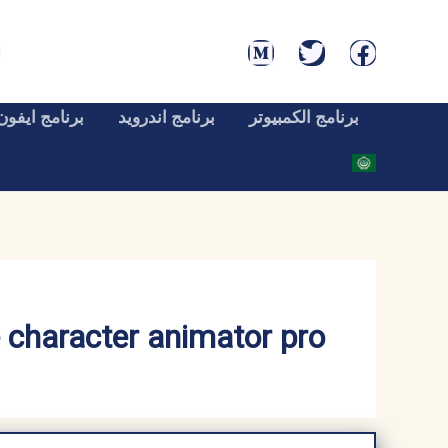
خطي
لى
لمحتوى
برنامج الكمبيوتر
برنامج اندرويد
برنامج ايفون
adobe character animator pro