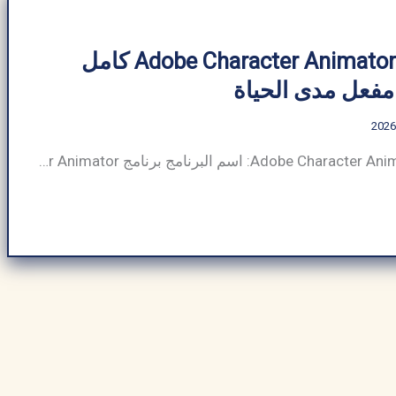
تحميل برنامج Adobe Character Animator كامل
 مفعل مدى الحياة
جدول معلومات Adobe Character Animator: اسم البرنامج برنامج Adobe Character Animator حجم البرنامج ~3 جيجابايت (قد يختلف حسب الإصدار والنظام) مطور برمجيات Adobe Inc فئة البرنامج الرسوم المتحركة نوع الملف .puppet، .chproj، .aep، .psd، .ai، إلخ. متوافق مع Windows وmacOS (غير متوفر لنظام Android) لغة متعدد اللغات (يدعم اللغة الإنجليزية والإسبانية ) الناشر ArabSeedTech إجمالي […]