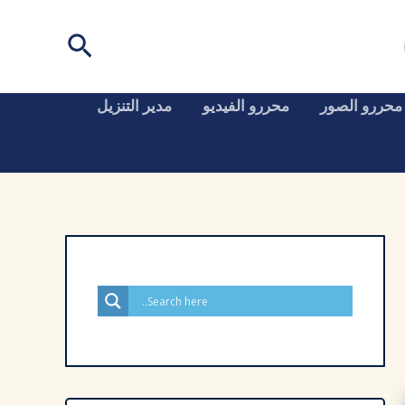
البحث
محررو الصور
محررو الفيديو
مدير التنزيل