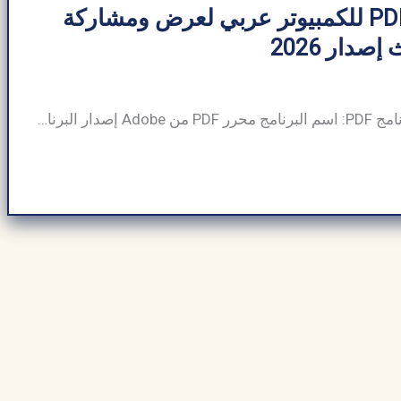
تنزيل برنامج PDF للكمبيوتر عربي لعرض ومشاركة
صدار 2026
معلومات عامة عن برنامج PDF: اسم البرنامج محرر PDF من Adobe إصدار البرنامج 2025 حجم التنزيل 386 ميجابايت شركة المطور أدوبي لغة البرنامج العربية والإنجليزية الفئة أدوبي الناشر ArabSeedTech رخصة حر متوافق مع ويندوز 7 و10 و11 تصنيف أدوبي التنزيلات مليار 1+ في عالمنا الافتراضي اليوم، أصبحت ملفات PDF (تنسيق المستندات المحمولة) ضرورية لمشاركة وعرض […]