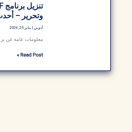
وتحرير – أحدث إ
أدوبي
|
يناير 25, 2026
تنزيل
Read Post »
برنامج
PDF
للكمبيوتر
عربي
لعرض
ومشاركة
وتحرير
–
أحدث