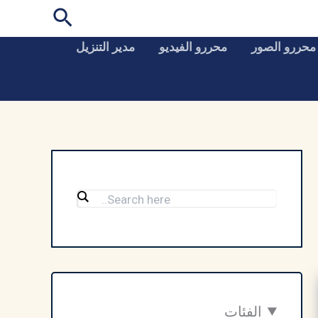
البحث
محررو الصور
محررو الفيديو
مدير التنزيل
الفئات