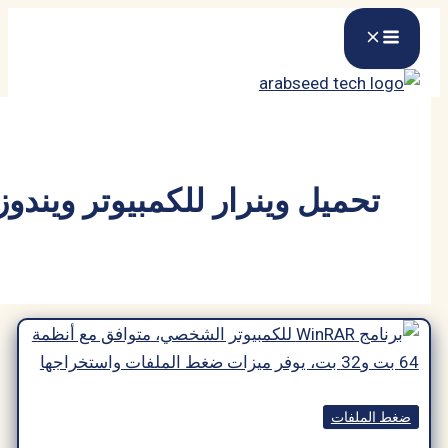
ميل وينرار للكمبيوتر ويندوز 7
لفات