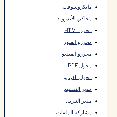
مايكروسوفت
محاكي الأندرويد
محرر HTML
محررو الصور
محررو الفيديو
محول PDF
محول الفيديو
مدير التقسيم
مدير التنزيل
مشاركة الملفات