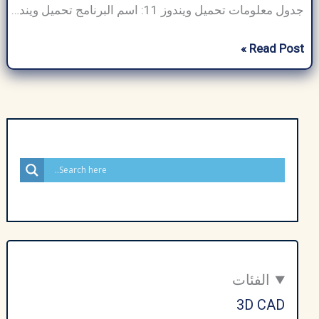
جدول معلومات تحميل ويندوز 11: اسم البرنامج تحميل ويندوز 11 حجم البرنامج ~120 ميجابايت (المثبت الأولي) مطور برمجيات Microsoft Inc فئة البرنامج نظام التشغيل نوع الملف .exe(المثبت)، .appx(حزمة المتجر) متوافق مع ويندوز، أندرويد، iOS، ماك أو إس لغة متعدد اللغات (يدعم أكثر من 90 لغة) الناشر ArabSeedTech إجمالي التنزيلات أكثر من 500 مليون (تقدير تقريبي) […]
تحميل
Read Post »
ويندوز
11
Windows
النسخة
الكاملة
ISO
مفعلة
–
في
عام
2026
الفئات
3D CAD