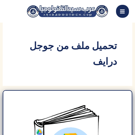
خطي
لى
لمحتوى
تحميل ملف من جوجل
درايف