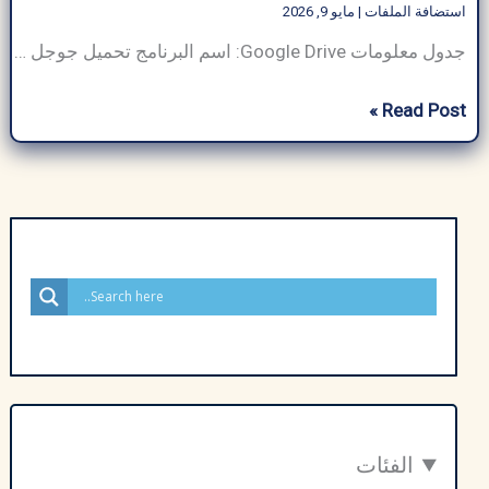
استضافة الملفات
|
مايو 9, 2026
جدول معلومات Google Drive: اسم البرنامج تحميل جوجل درايف حجم البرنامج يختلف حسب الجهاز (عادةً ما يكون حوالي) مطور برمجيات Google LLC فئة البرنامج استضافة الملفات نوع الملف قابل للتنفيذ (.exe، .apk)، قائم على الويب متوافق مع ويندوز، ماك أو إس، أندرويد، آي أو إس، الويب لغة متعدد اللغات (يدعم أكثر من 100 لغة) الناشر […]
تحميل
Read Post »
جوجل
درايف
2025
Google
Drive
للكمبيوتر
ويندوز
7
و10
–
من
الفئات
ميديا