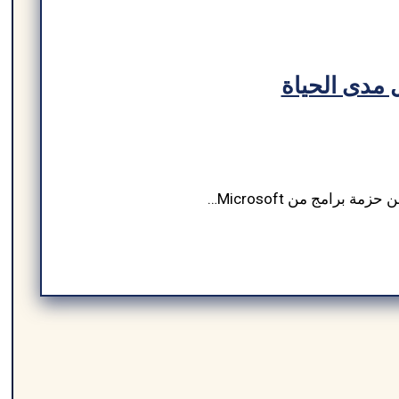
وفت اوفيس 2016 مفعل مدى الحياة
تحميل مايكروسوفت اوفيس 2016 مفعل مدى الحياة عبارة عن حزمة برامج من Microsoft تتضمن برامج شائعة مثل Word وExcel وPowerPoint وOutlook. صدرت هذه الحزمة عام 2015، وقدمت ميزات جديدة لتسهيل العمل على المستخدمين، خاصةً في Teams. بفضل التحرير الفوري، والتخزين السحابي عبر OneDrive، وأدوات مُحسّنة لتنظيم البيانات وتحليلها، سهّل تحميل برنامج excel 2016 مجانًا 64 […]