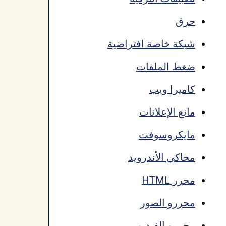
حرق
شبكة خاصة افتراضية
ضغط الملفات
كاميرا ويب
مانع الإعلانات
مايكروسوفت
محاكي الأندرويد
محرر HTML
محررو الصور
محررو الفيديو