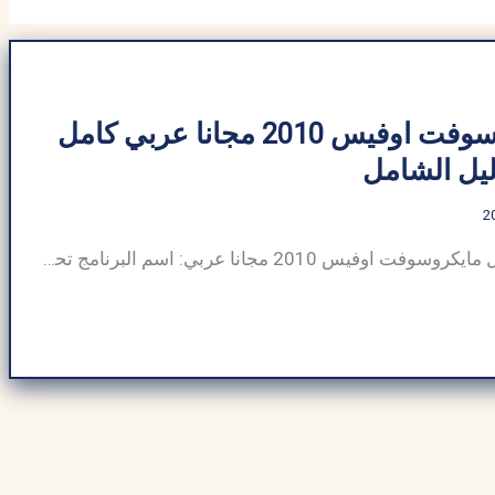
تحميل مايكروسوفت اوفيس 2010 مجانا عربي كامل
يل الشامل
جدول معلومات تحميل مايكروسوفت اوفيس 2010 مجانا عربي: اسم البرنامج تحميل مايكروسوفت اوفيس 2010 مجانا حجم البرنامج حوالي 3 جيجابايت (يختلف حسب الإصدار) مطور برمجيات شركة مايكروسوفت فئة البرنامج أدوات المكتب نوع الملف .exe (المثبت)، يتضمن .docx، .xlsx، .pptx متوافق مع ويندوز (إكس بي SP3، فيستا، 7، 8، 10)؛ ليس أندرويد لغة متعدد اللغات (يدعم […]