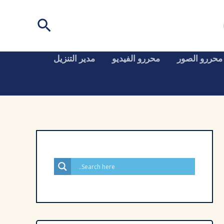
البحث
محررو الصور
محررو الفيديو
مدير التنزيل