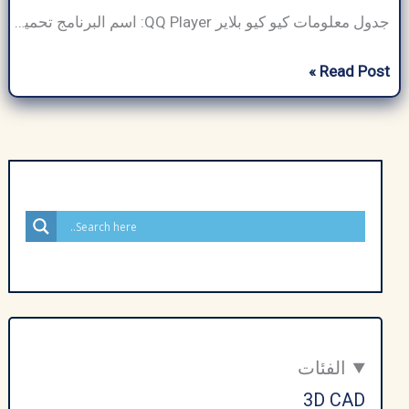
جدول معلومات كيو كيو بلاير QQ Player: اسم البرنامج تحميل كيو كيو بلاير حجم البرنامج حوالي 31.0 ميجابايت مطور برمجيات Tencent Holdings فئة البرنامج مشغل الوسائط نوع الملف EXE (ويندوز)، APK (أندرويد) متوافق مع ويندوز وأندرويد لغة الإنجليزية والصينية والعربية والفرنسية وغيرها الناشر عرب سيدتك إجمالي التنزيلات حوالي 12.7 مليون نوع الترخيص برامج مجانية / […]
تحميل
Read Post »
كيو
كيو
بلاير
QQ
Player
أخر
إصدار
كامل
مجاناً
–
أحدث
الفئات
إصدار
3D CAD
2025