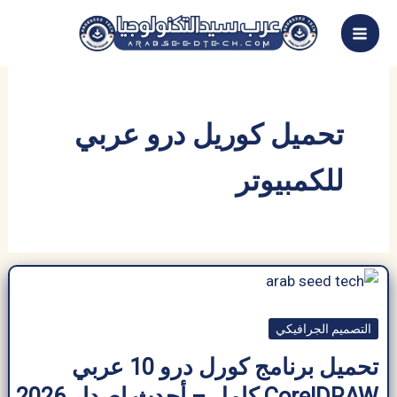
خطي
لى
لمحتوى
تحميل كوريل درو عربي
للكمبيوتر
التصميم الجرافيكي
تحميل برنامج كورل درو 10 عربي
CorelDRAW كامل – أحدث إصدار 2026