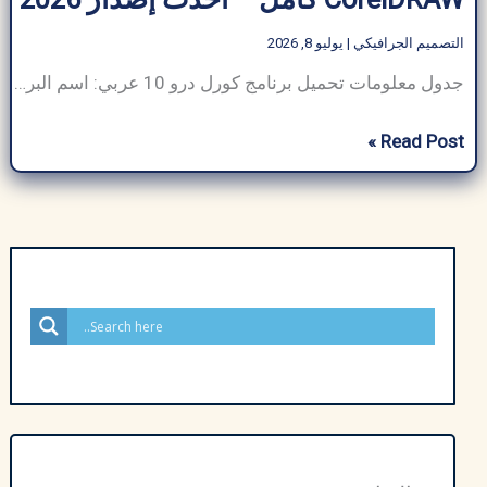
التصميم الجرافيكي
|
يوليو 8, 2026
جدول معلومات تحميل برنامج كورل درو 10 عربي: اسم البرنامج تحميل برنامج كورل درو 10 عربي حجم البرنامج حوالي 1.5–2.5 جيجابايت (يختلف حسب الإصدار وخيارات التثبيت) مطور برمجيات Corel Corporation فئة البرنامج التصميم الجرافيكي نوع الملف CDR (CorelDRAW)، AI، PDF، SVG، PNG، JPG، إلخ. متوافق مع Windows وmacOS (تطبيق CorelDRAW متاح لأجهزة iPad لغة متعدد […]
تحميل
Read Post »
برنامج
كورل
درو
10
عربي
CorelDRAW
كامل
–
أحدث
إصدار
2026