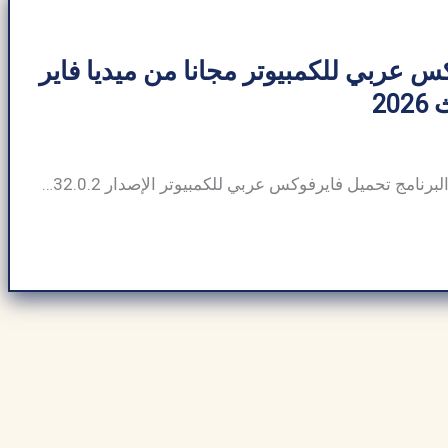
 عربي للكمبيوتر مجانا من ميديا ​​فاير
20
معلومات عامة : اسم البرنامج تحميل فايرفوكس عربي للكمبيوتر الإصدار Firefox 132.0.2 حجم البرنامج 61 | 65 MB توافق البرنامج Windows 7 | Windows 8 | Windows 10 | Windows 11 يدعم أنظمة (32-bit) | (64-bit) الناشر ArabSeedTech رخصة البرنامج Open Source تحميل فايرفوكس عربي للكمبيوتر ولكن جاء من بعده متصفح جوجل كروم وأثبت فاعليته […]