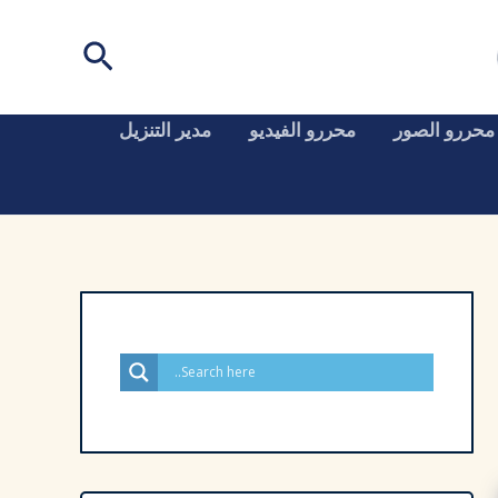
البحث
محررو الصور
محررو الفيديو
مدير التنزيل