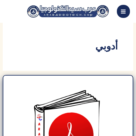
خطي
لى
لمحتوى
أدوبي