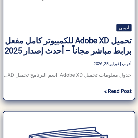
أدوبي
تحميل​ Adobe XD للكمبيوتر كامل مفعل
برابط مباشر مجاناً – أحدث إصدار 2025
أدوبي
|
فبراير 28, 2026
جدول معلومات تحميل​ Adobe XD: اسم البرنامج تحميل​ Adobe XD حجم البرنامج ~500 ميجابايت (قد يختلف حسب الإصدار ونظام التشغيل) مطور برمجيات Adobe فئة البرنامج تصميم واجهة المستخدم/تجربة المستخدم، أداة النماذج الأولية نوع الملف ملفات قابلة للتنفيذ (.exe لنظام Windows، و.dmg لنظام macOS)، وملفات .xd متوافق مع Windows وmacOS (معاينة الجوال على Android وiOS) لغة
تحميل​
Read Post »
Adobe
XD
للكمبيوتر
كامل
مفعل