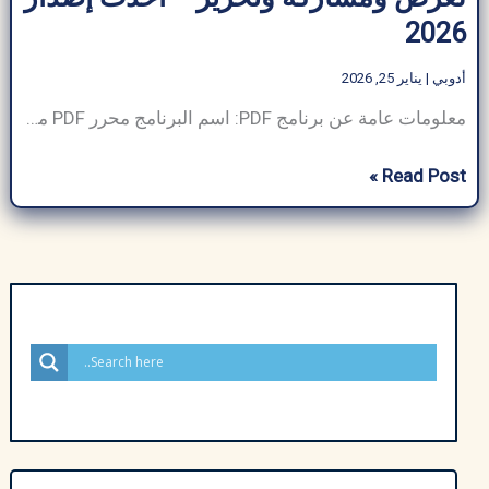
2026
أدوبي
|
يناير 25, 2026
معلومات عامة عن برنامج PDF: اسم البرنامج محرر PDF من Adobe إصدار البرنامج 2025 حجم التنزيل 386 ميجابايت شركة المطور أدوبي لغة البرنامج العربية والإنجليزية الفئة أدوبي الناشر ArabSeedTech رخصة حر متوافق مع ويندوز 7 و10 و11 تصنيف أدوبي التنزيلات مليار 1+ في عالمنا الافتراضي اليوم، أصبحت ملفات PDF (تنسيق المستندات المحمولة) ضرورية لمشاركة وعرض
تنزيل
Read Post »
برنامج
PDF
للكمبيوتر
عربي
لعرض
ومشاركة
وتحرير
–
أحدث
إصدار