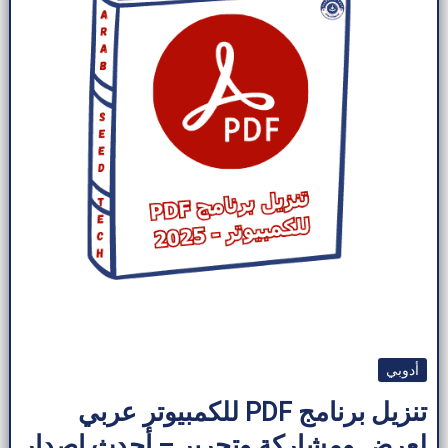
برابط
مباشر
مجاناً
–
أحدث
إصدار
2025
أدوبي
تنزيل برنامج PDF للكمبيوتر عربي
لعرض ومشاركة وتحرير – أحدث إصدار