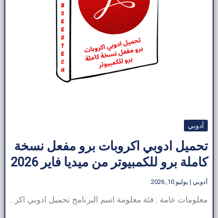
أدوبي
تحميل ادوبي اكروبات برو مفعل نسخة
كاملة برو للكمبيوتر من ميديا فاير 2026
أدوبي
|
يوليو 10, 2026
معلومات عامة : فئة معلومة اسم البرنامج تحميل ادوبي اكروبات برو مفعل نسخة كاملة برو للكمبيوتر المطور شركة أدوبي الوظيفة الأساسية إنشاء مستندات PDF وتحريرها وتحويلها وتوقيعها وإدارتها فئة البرنامج أدوبي الناشر ArabSeedTech المنصات Windows وmacOS والهواتف المحمولة (iOS وAndroid) تحميل ادوبي اكروبات برو مفعل نسخة كاملة برو للكمبيوتر يُفيد أصحاب الأعمال والشركات في إنجاز الكثير من المهام […]