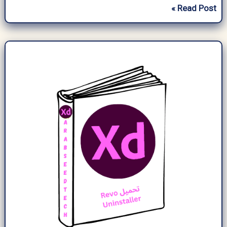
تحميل
Read Post »
ادوبي
اكروبات
برو
مفعل
نسخة
كاملة
برو
للكمبيوتر
من
ميديا
فاير
2026